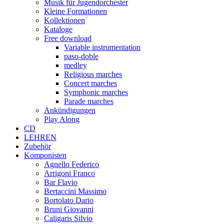
Musik für Jugendorchester
Kleine Formationen
Kollektionen
Kataloge
Free download
Variable instrumentation
paso-doble
medley
Religious marches
Concert marches
Symphonic marches
Parade marches
Ankündigungen
Play Along
CD
LEHREN
Zubehör
Komponisten
Agnello Federico
Arrigoni Franco
Bar Flavio
Bertaccini Massimo
Bortolato Dario
Bruni Giovanni
Caligaris Silvio