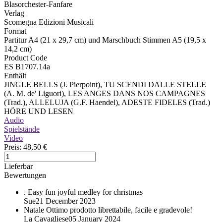
Blasorchester-Fanfare
Verlag
Scomegna Edizioni Musicali
Format
Partitur A4 (21 x 29,7 cm) und Marschbuch Stimmen A5 (19,5 x
14,2 cm)
Product Code
ES B1707.14a
Enthält
JINGLE BELLS (J. Pierpoint), TU SCENDI DALLE STELLE
(A. M. de' Liguori), LES ANGES DANS NOS CAMPAGNES
(Trad.), ALLELUJA (G.F. Haendel), ADESTE FIDELES (Trad.)
HÖRE UND LESEN
Audio
Spielstände
Video
Preis:
48,50 €
Lieferbar
Bewertungen
.
Easy fun joyful medley for christmas
Sue
21 December 2023
Natale
Ottimo prodotto librettabile, facile e gradevole!
La Cavagliese
05 January 2024