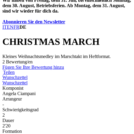
Wir haben von Freitag, dem 31. Juli, bis einschließlich Sonntag,
dem 30. August, Betriebsferien. Ab Montag, dem 31. August,
sind wir wieder für dich da.
Abonnieren Sie den Newsletter
IT
EN
FR
DE
CHRISTMAS MARCH
Kleines Weihnachtsmedley im Marschtakt im Heftformat.
2 Bewertung/en
Fügen Sie Ihre Bewertung hinzu
Teilen
Wunschzettel
Wunschzettel
Komponist
Angela Ciampani
Arrangeur
-
Schwierigkeitsgrad
2
Dauer
2'20
Formation