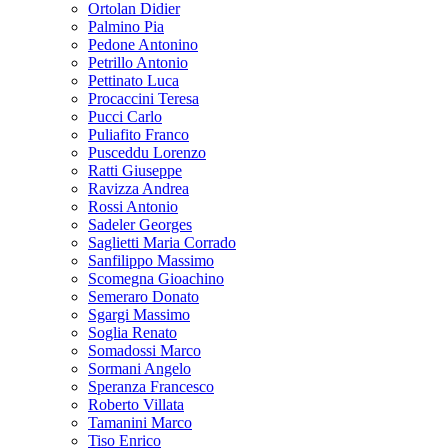
Ortolan Didier
Palmino Pia
Pedone Antonino
Petrillo Antonio
Pettinato Luca
Procaccini Teresa
Pucci Carlo
Puliafito Franco
Pusceddu Lorenzo
Ratti Giuseppe
Ravizza Andrea
Rossi Antonio
Sadeler Georges
Saglietti Maria Corrado
Sanfilippo Massimo
Scomegna Gioachino
Semeraro Donato
Sgargi Massimo
Soglia Renato
Somadossi Marco
Sormani Angelo
Speranza Francesco
Roberto Villata
Tamanini Marco
Tiso Enrico