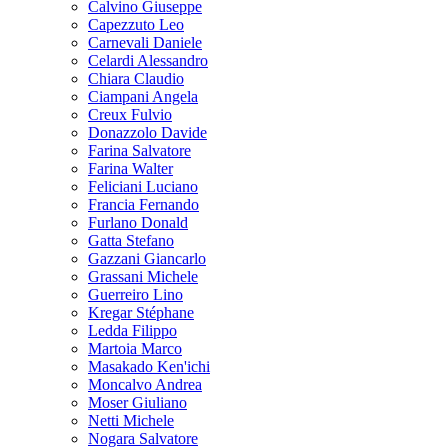
Calvino Giuseppe
Capezzuto Leo
Carnevali Daniele
Celardi Alessandro
Chiara Claudio
Ciampani Angela
Creux Fulvio
Donazzolo Davide
Farina Salvatore
Farina Walter
Feliciani Luciano
Francia Fernando
Furlano Donald
Gatta Stefano
Gazzani Giancarlo
Grassani Michele
Guerreiro Lino
Kregar Stéphane
Ledda Filippo
Martoia Marco
Masakado Ken'ichi
Moncalvo Andrea
Moser Giuliano
Netti Michele
Nogara Salvatore