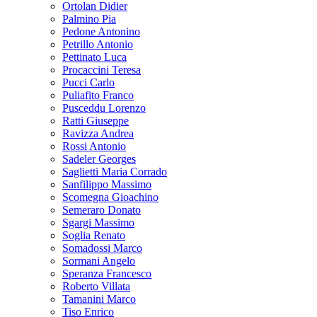
Ortolan Didier
Palmino Pia
Pedone Antonino
Petrillo Antonio
Pettinato Luca
Procaccini Teresa
Pucci Carlo
Puliafito Franco
Pusceddu Lorenzo
Ratti Giuseppe
Ravizza Andrea
Rossi Antonio
Sadeler Georges
Saglietti Maria Corrado
Sanfilippo Massimo
Scomegna Gioachino
Semeraro Donato
Sgargi Massimo
Soglia Renato
Somadossi Marco
Sormani Angelo
Speranza Francesco
Roberto Villata
Tamanini Marco
Tiso Enrico