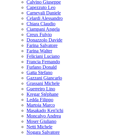
Calvino Giuseppe
Capezzuto Leo
Carnevali Daniele
Celardi Alessandro
Chiara Claudio
Ciampani Angela
Creux Fulvio
Donazzolo Davide
Farina Salvatore
Farina Walter
Feliciani Luciano
Francia Fernando
Furlano Donald
Gatta Stefano
Gazzani Giancarlo
Grassani Michele
Guerreiro Lino
Kregar Stéphane
Ledda Filippo
Martoia Marco
Masakado Ken'ichi
Moncalvo Andrea
Moser Giuliano
Netti Michele
Nogara Salvatore