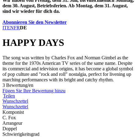
Wir haben von Freitag, dem 31. Juli, bis einschließlich Sonntag,
dem 30. August, Betriebsferien. Ab Montag, dem 31. August,
sind wir wieder für dich da.
Abonnieren Sie den Newsletter
IT
EN
FR
DE
HAPPY DAYS
The song was written by Charles Fox and Norman Gimbel as the
theme for the 1970s American TV series of the same name. Despite
its commercial and television origins, it has become a global symbol
of pop culture and "rock and roll" nostalgia, perfect for livening up
marching performances with its bright and catchy rhythm.
3 Bewertung/en
Fügen Sie Ihre Bewertung hinzu
Teilen
Wunschzettel
Wunschzettel
Komponist
C. Fox
Arrangeur
Doppel
Schwierigkeitsgrad