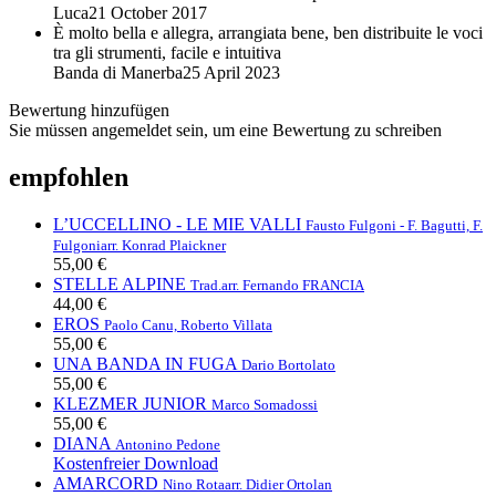
Luca
21 October 2017
È molto bella e allegra, arrangiata bene, ben distribuite le voci
tra gli strumenti, facile e intuitiva
Banda di Manerba
25 April 2023
Bewertung hinzufügen
Sie müssen angemeldet sein, um eine Bewertung zu schreiben
empfohlen
L’UCCELLINO - LE MIE VALLI
Fausto Fulgoni - F. Bagutti, F.
Fulgoni
arr. Konrad Plaickner
55,00 €
STELLE ALPINE
Trad.
arr. Fernando FRANCIA
44,00 €
EROS
Paolo Canu, Roberto Villata
55,00 €
UNA BANDA IN FUGA
Dario Bortolato
55,00 €
KLEZMER JUNIOR
Marco Somadossi
55,00 €
DIANA
Antonino Pedone
Kostenfreier Download
AMARCORD
Nino Rota
arr. Didier Ortolan