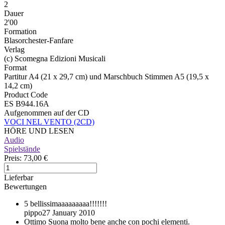
2
Dauer
2'00
Formation
Blasorchester-Fanfare
Verlag
(c) Scomegna Edizioni Musicali
Format
Partitur A4 (21 x 29,7 cm) und Marschbuch Stimmen A5 (19,5 x
14,2 cm)
Product Code
ES B944.16A
Aufgenommen auf der CD
VOCI NEL VENTO (2CD)
HÖRE UND LESEN
Audio
Spielstände
Preis:
73,00 €
Lieferbar
Bewertungen
5
bellissimaaaaaaaaa!!!!!!!
pippo
27 January 2010
Ottimo
Suona molto bene anche con pochi elementi.