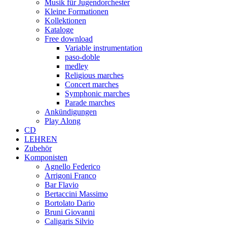
Musik für Jugendorchester
Kleine Formationen
Kollektionen
Kataloge
Free download
Variable instrumentation
paso-doble
medley
Religious marches
Concert marches
Symphonic marches
Parade marches
Ankündigungen
Play Along
CD
LEHREN
Zubehör
Komponisten
Agnello Federico
Arrigoni Franco
Bar Flavio
Bertaccini Massimo
Bortolato Dario
Bruni Giovanni
Caligaris Silvio