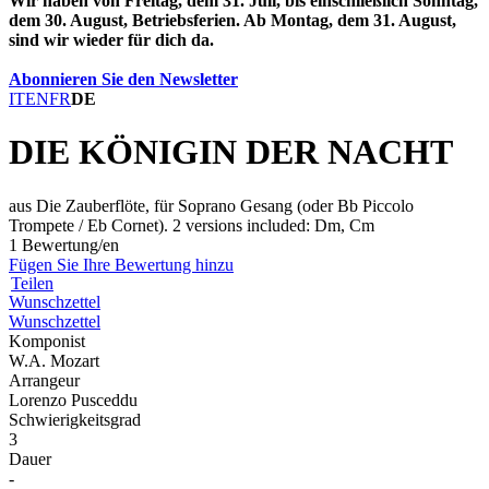
Wir haben von Freitag, dem 31. Juli, bis einschließlich Sonntag,
dem 30. August, Betriebsferien. Ab Montag, dem 31. August,
sind wir wieder für dich da.
Abonnieren Sie den Newsletter
IT
EN
FR
DE
DIE KÖNIGIN DER NACHT
aus Die Zauberflöte, für Soprano Gesang (oder Bb Piccolo
Trompete / Eb Cornet). 2 versions included: Dm, Cm
1 Bewertung/en
Fügen Sie Ihre Bewertung hinzu
Teilen
Wunschzettel
Wunschzettel
Komponist
W.A. Mozart
Arrangeur
Lorenzo Pusceddu
Schwierigkeitsgrad
3
Dauer
-