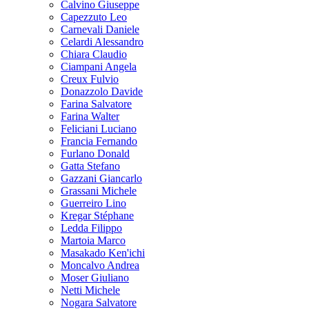
Calvino Giuseppe
Capezzuto Leo
Carnevali Daniele
Celardi Alessandro
Chiara Claudio
Ciampani Angela
Creux Fulvio
Donazzolo Davide
Farina Salvatore
Farina Walter
Feliciani Luciano
Francia Fernando
Furlano Donald
Gatta Stefano
Gazzani Giancarlo
Grassani Michele
Guerreiro Lino
Kregar Stéphane
Ledda Filippo
Martoia Marco
Masakado Ken'ichi
Moncalvo Andrea
Moser Giuliano
Netti Michele
Nogara Salvatore