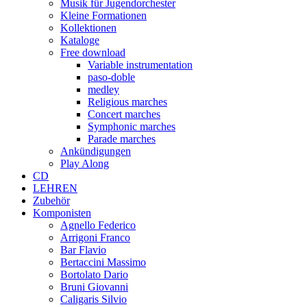
Musik für Jugendorchester
Kleine Formationen
Kollektionen
Kataloge
Free download
Variable instrumentation
paso-doble
medley
Religious marches
Concert marches
Symphonic marches
Parade marches
Ankündigungen
Play Along
CD
LEHREN
Zubehör
Komponisten
Agnello Federico
Arrigoni Franco
Bar Flavio
Bertaccini Massimo
Bortolato Dario
Bruni Giovanni
Caligaris Silvio