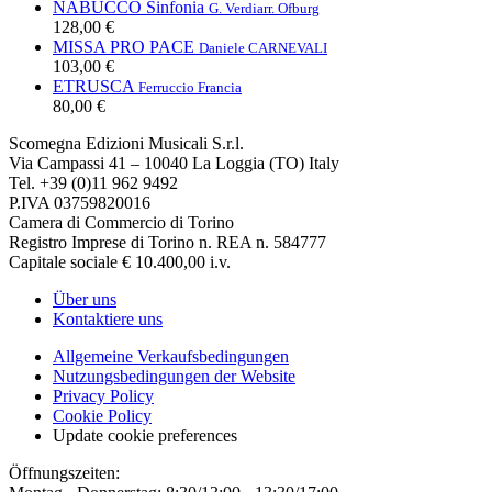
NABUCCO Sinfonia
G. Verdi
arr. Ofburg
128,00 €
MISSA PRO PACE
Daniele CARNEVALI
103,00 €
ETRUSCA
Ferruccio Francia
80,00 €
Scomegna Edizioni Musicali S.r.l.
Via Campassi 41 – 10040 La Loggia (TO) Italy
Tel. +39 (0)11 962 9492
P.IVA 03759820016
Camera di Commercio di Torino
Registro Imprese di Torino n. REA n. 584777
Capitale sociale € 10.400,00 i.v.
Über uns
Kontaktiere uns
Allgemeine Verkaufsbedingungen
Nutzungsbedingungen der Website
Privacy Policy
Cookie Policy
Update cookie preferences
Öffnungszeiten: