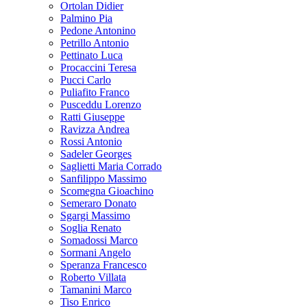
Ortolan Didier
Palmino Pia
Pedone Antonino
Petrillo Antonio
Pettinato Luca
Procaccini Teresa
Pucci Carlo
Puliafito Franco
Pusceddu Lorenzo
Ratti Giuseppe
Ravizza Andrea
Rossi Antonio
Sadeler Georges
Saglietti Maria Corrado
Sanfilippo Massimo
Scomegna Gioachino
Semeraro Donato
Sgargi Massimo
Soglia Renato
Somadossi Marco
Sormani Angelo
Speranza Francesco
Roberto Villata
Tamanini Marco
Tiso Enrico