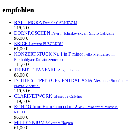
empfohlen
BALTIMORA
Daniele CARNEVALI
119,50 €
DORNRÖSCHEN
Peter I. Tchaikovsky
arr. Silvio Caligaris
96,00 €
ERICE
Lorenzo PUSCEDDU
61,00 €
KONZERTSTÜCK Nr. 1 in F minor
Felix Mendelssohn
Bartholdy
arr. Donato Semeraro
111,00 €
TRIBUTE FANFARE
Angelo Sormani
88,00 €
IN THE STEPPES OF CENTRAL ASIA
Alexander Borodin
arr.
Flavio Vicentini
119,50 €
CLARINETWORK
Giuseppe Calvino
119,50 €
RONDO from Horn Concert nr. 2
W. A. Mozart
arr. Michele
NETTI
96,00 €
MILLENNIUM
Salvatore Nogara
61,00 €