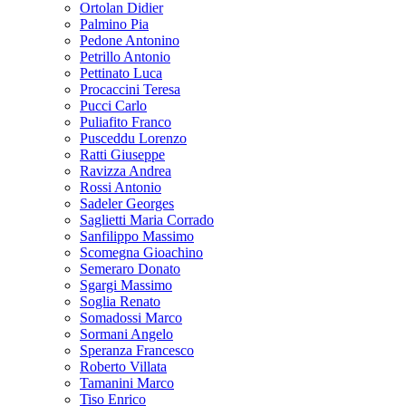
Ortolan Didier
Palmino Pia
Pedone Antonino
Petrillo Antonio
Pettinato Luca
Procaccini Teresa
Pucci Carlo
Puliafito Franco
Pusceddu Lorenzo
Ratti Giuseppe
Ravizza Andrea
Rossi Antonio
Sadeler Georges
Saglietti Maria Corrado
Sanfilippo Massimo
Scomegna Gioachino
Semeraro Donato
Sgargi Massimo
Soglia Renato
Somadossi Marco
Sormani Angelo
Speranza Francesco
Roberto Villata
Tamanini Marco
Tiso Enrico