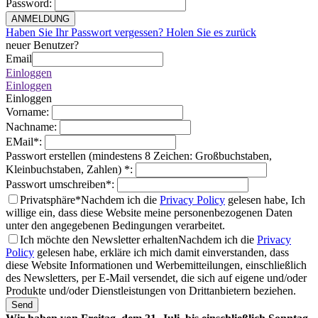
Password
:
ANMELDUNG
Haben Sie Ihr Passwort vergessen? Holen Sie es zurück
neuer Benutzer?
Email
Einloggen
Einloggen
Einloggen
Vorname
:
Nachname
:
EMail
*
:
Passwort erstellen (mindestens 8 Zeichen: Großbuchstaben,
Kleinbuchstaben, Zahlen)
*
:
Passwort umschreiben
*
:
Privatsphäre*
Nachdem ich die
Privacy Policy
gelesen habe, Ich
willige ein, dass diese Website meine personenbezogenen Daten
unter den angegebenen Bedingungen verarbeitet.
Ich möchte den Newsletter erhalten
Nachdem ich die
Privacy
Policy
gelesen habe, erkläre ich mich damit einverstanden, dass
diese Website Informationen und Werbemitteilungen, einschließlich
des Newsletters, per E-Mail versendet, die sich auf eigene und/oder
Produkte und/oder Dienstleistungen von Drittanbietern beziehen.
Send