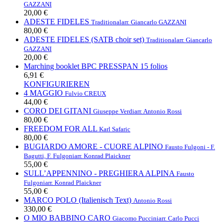
GAZZANI
20,00 €
ADESTE FIDELES
Traditional
arr. Giancarlo GAZZANI
80,00 €
ADESTE FIDELES (SATB choir set)
Traditional
arr. Giancarlo
GAZZANI
20,00 €
Marching booklet BPC PRESSPAN 15 folios
6,91 €
KONFIGURIEREN
4 MAGGIO
Fulvio CREUX
44,00 €
CORO DEI GITANI
Giuseppe Verdi
arr. Antonio Rossi
80,00 €
FREEDOM FOR ALL
Karl Safaric
80,00 €
BUGIARDO AMORE - CUORE ALPINO
Fausto Fulgoni - F.
Bagutti, F. Fulgoni
arr. Konrad Plaickner
55,00 €
SULL’APPENNINO - PREGHIERA ALPINA
Fausto
Fulgoni
arr. Konrad Plaickner
55,00 €
MARCO POLO (Italienisch Text)
Antonio Rossi
330,00 €
O MIO BABBINO CARO
Giacomo Puccini
arr. Carlo Pucci