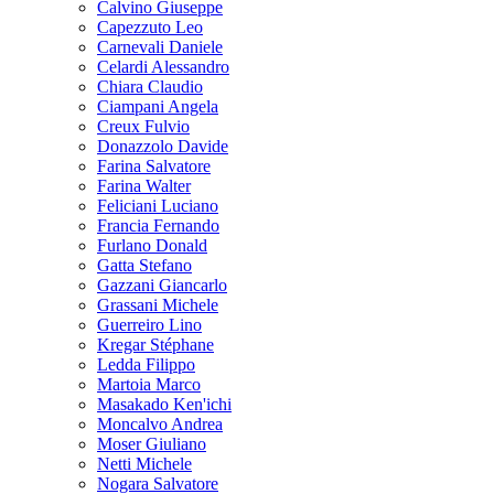
Calvino Giuseppe
Capezzuto Leo
Carnevali Daniele
Celardi Alessandro
Chiara Claudio
Ciampani Angela
Creux Fulvio
Donazzolo Davide
Farina Salvatore
Farina Walter
Feliciani Luciano
Francia Fernando
Furlano Donald
Gatta Stefano
Gazzani Giancarlo
Grassani Michele
Guerreiro Lino
Kregar Stéphane
Ledda Filippo
Martoia Marco
Masakado Ken'ichi
Moncalvo Andrea
Moser Giuliano
Netti Michele
Nogara Salvatore