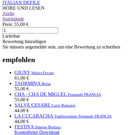
ITALIAN DEFILE
HÖRE UND LESEN
Audio
Spielstände
Preis:
55,00 €
Lieferbar
Bewertung hinzufügen
Sie müssen angemeldet sein, um eine Bewertung zu schreiben
empfohlen
GIUNY
Walter Favaro
61,00 €
TAORMINA
Beisa
55,00 €
CHA - CHA DE MIGUEL
Fernando FRANCIA
55,00 €
SALVE CESARE
Luigi Rattaggi
44,00 €
LA CUCARACHA
Traditional
arr. Fernando FRANCIA
44,00 €
FESTIVA
Simone Bottino
Kostenfreier Download