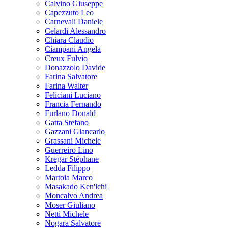
Calvino Giuseppe
Capezzuto Leo
Carnevali Daniele
Celardi Alessandro
Chiara Claudio
Ciampani Angela
Creux Fulvio
Donazzolo Davide
Farina Salvatore
Farina Walter
Feliciani Luciano
Francia Fernando
Furlano Donald
Gatta Stefano
Gazzani Giancarlo
Grassani Michele
Guerreiro Lino
Kregar Stéphane
Ledda Filippo
Martoia Marco
Masakado Ken'ichi
Moncalvo Andrea
Moser Giuliano
Netti Michele
Nogara Salvatore