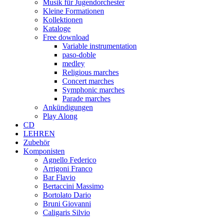
Musik für Jugendorchester
Kleine Formationen
Kollektionen
Kataloge
Free download
Variable instrumentation
paso-doble
medley
Religious marches
Concert marches
Symphonic marches
Parade marches
Ankündigungen
Play Along
CD
LEHREN
Zubehör
Komponisten
Agnello Federico
Arrigoni Franco
Bar Flavio
Bertaccini Massimo
Bortolato Dario
Bruni Giovanni
Caligaris Silvio