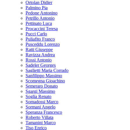
Ortolan Didier
Palmino Pia
Pedone Antonino
Petrillo Antonio
Pettinato Luca
Procaccini Teresa
Pucci Carlo
Puliafito Franco
Pusceddu Lorenzo
Ratti Giuseppe
Ravizza Andrea
Rossi Antonio
Sadeler Georges
Saglietti Maria Corrado
Sanfilippo Massimo
Scomegna Gioachino
Semeraro Donato
Sgargi Massimo
Soglia Renato
Somadossi Marco
Sormani Angelo
Speranza Francesco
Roberto Villata
Tamanini Marco
Tiso Enrico