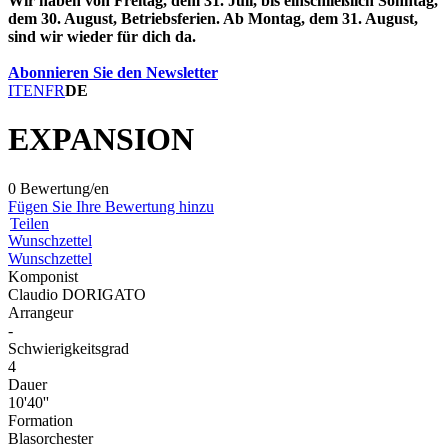
Wir haben von Freitag, dem 31. Juli, bis einschließlich Sonntag,
dem 30. August, Betriebsferien. Ab Montag, dem 31. August,
sind wir wieder für dich da.
Abonnieren Sie den Newsletter
IT
EN
FR
DE
EXPANSION
0 Bewertung/en
Fügen Sie Ihre Bewertung hinzu
Teilen
Wunschzettel
Wunschzettel
Komponist
Claudio DORIGATO
Arrangeur
-
Schwierigkeitsgrad
4
Dauer
10'40''
Formation
Blasorchester