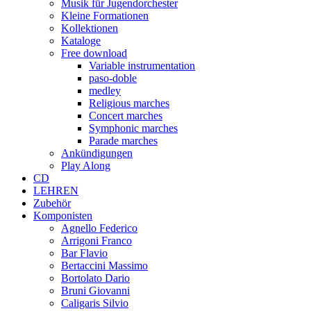
Musik für Jugendorchester
Kleine Formationen
Kollektionen
Kataloge
Free download
Variable instrumentation
paso-doble
medley
Religious marches
Concert marches
Symphonic marches
Parade marches
Ankündigungen
Play Along
CD
LEHREN
Zubehör
Komponisten
Agnello Federico
Arrigoni Franco
Bar Flavio
Bertaccini Massimo
Bortolato Dario
Bruni Giovanni
Caligaris Silvio