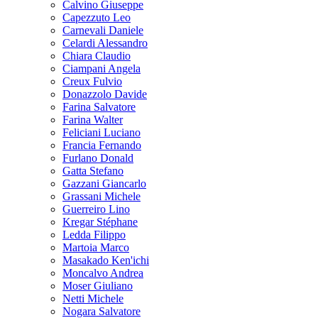
Calvino Giuseppe
Capezzuto Leo
Carnevali Daniele
Celardi Alessandro
Chiara Claudio
Ciampani Angela
Creux Fulvio
Donazzolo Davide
Farina Salvatore
Farina Walter
Feliciani Luciano
Francia Fernando
Furlano Donald
Gatta Stefano
Gazzani Giancarlo
Grassani Michele
Guerreiro Lino
Kregar Stéphane
Ledda Filippo
Martoia Marco
Masakado Ken'ichi
Moncalvo Andrea
Moser Giuliano
Netti Michele
Nogara Salvatore