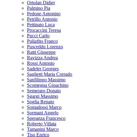
Ortolan Didier
Palmino Pia
Pedone Antonino
Petrillo Antonio
Pettinato Luca
Procaccini Teresa
Pucci Carlo
Puliafito Franco
Pusceddu Lorenzo
Ratti Giuseppe
Ravizza Andrea
Rossi Antonio
Sadeler Georges
Saglietti Maria Corrado
Sanfilippo Massimo
Scomegna Gioachino
Semeraro Donato
Sgargi Massimo
Soglia Renato
Somadossi Marco
Sormani Angelo
Speranza Francesco
Roberto Villata
Tamanini Marco
Tiso Enrico