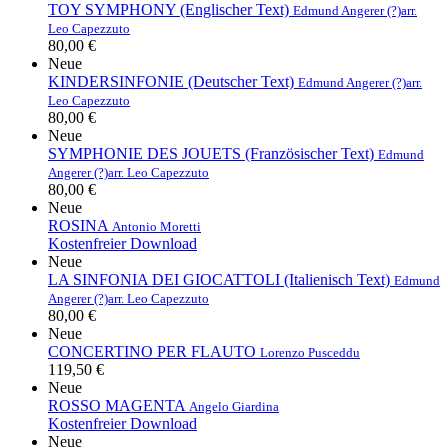
TOY SYMPHONY (Englischer Text)
Edmund Angerer (?)
arr.
Leo Capezzuto
80,00 €
Neue
KINDERSINFONIE (Deutscher Text)
Edmund Angerer (?)
arr.
Leo Capezzuto
80,00 €
Neue
SYMPHONIE DES JOUETS (Französischer Text)
Edmund
Angerer (?)
arr. Leo Capezzuto
80,00 €
Neue
ROSINA
Antonio Moretti
Kostenfreier Download
Neue
LA SINFONIA DEI GIOCATTOLI (Italienisch Text)
Edmund
Angerer (?)
arr. Leo Capezzuto
80,00 €
Neue
CONCERTINO PER FLAUTO
Lorenzo Pusceddu
119,50 €
Neue
ROSSO MAGENTA
Angelo Giardina
Kostenfreier Download
Neue