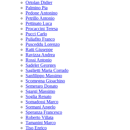
Ortolan Didier
Palmino Pia
Pedone Antonino
Petrillo Antonio
Pettinato Luca
Procaccini Teresa
Pucci Carlo
Puliafito Franco
Pusceddu Lorenzo
Ratti Giuseppe
Ravizza Andrea
Rossi Antonio
Sadeler Georges
Saglietti Maria Corrado
Sanfilippo Massimo
Scomegna Gioachino
Semeraro Donato
Sgargi Massimo
Soglia Renato
Somadossi Marco
Sormani Angelo
Speranza Francesco
Roberto Villata
Tamanini Marco
Tiso Enrico