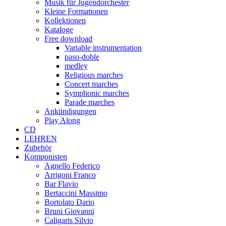
Musik für Jugendorchester
Kleine Formationen
Kollektionen
Kataloge
Free download
Variable instrumentation
paso-doble
medley
Religious marches
Concert marches
Symphonic marches
Parade marches
Ankündigungen
Play Along
CD
LEHREN
Zubehör
Komponisten
Agnello Federico
Arrigoni Franco
Bar Flavio
Bertaccini Massimo
Bortolato Dario
Bruni Giovanni
Caligaris Silvio