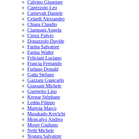
Calvino Giuseppe
Capezzuto Leo
Carnevali Daniele
Celardi Alessandro
Chiara Claudio
Ciampani Angela
Creux Fulvio
Donazzolo Davide
Farina Salvatore
Farina Walter
Feliciani Luciano
Francia Fernando
Furlano Donald
Gatta Stefano
Gazzani Giancarlo
Grassani Michele
Guerreiro Lino
Kregar Stéphane
Ledda Filippo
Martoia Marco
Masakado Ken'ichi
Moncalvo Andrea
Moser Giuliano
Netti Michele
Nogara Salvatore