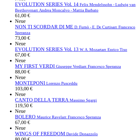
EVOLUTION SERIES Vol. 14
Felix Mendelssohn - Ludwig van
Beethoven
arr. Andrea Moncalvo - Mattia Barbato
61,00 €
Neue
NON TI SCORDAR DI ME
D. Furnò - E. De Curtis
arr. Francesco
Speranza
73,00 €
Neue
EVOLUTION SERIES Vol. 13
W. A. Mozart
arr. Enrico Tiso
67,00 €
Neue
MY FIRST VERDI
Giuseppe Verdi
arr. Francesco Speranza
88,00 €
Neue
MONTEPONI
Lorenzo Pusceddu
103,00 €
Neue
CANTO DELLA TERRA
Massimo Sgargi
119,50 €
Neue
BOLERO
Maurice Ravel
arr. Francesco Speranza
67,00 €
Neue
WINGS OF FREEDOM
Davide Donazzolo
80,00 €