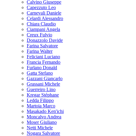
Calvino Giuseppe
Capezzuto Leo
Carnevali Daniele
Celardi Alessandro
Chiara Claudio
Ciampani Angela
Creux Fulvio
Donazzolo Davide
Farina Salvatore
Farina Walter
Feliciani Luciano
Francia Fernando
Furlano Donald
Gatta Stefano
Gazzani Giancarlo
Grassani Michele
Guerreiro Lino
Kregar Stéphane
Ledda Filippo
Martoia Marco
Masakado Ken'ichi
Moncalvo Andrea
Moser Giuliano
Netti Michele
Nogara Salvatore