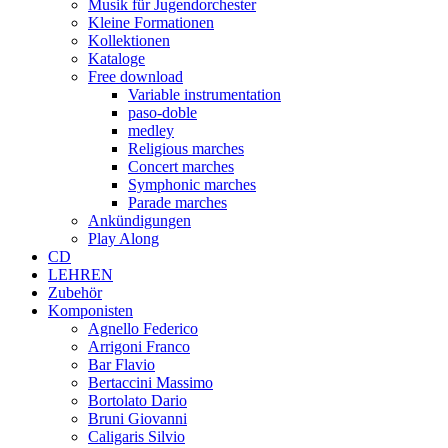
Musik für Jugendorchester
Kleine Formationen
Kollektionen
Kataloge
Free download
Variable instrumentation
paso-doble
medley
Religious marches
Concert marches
Symphonic marches
Parade marches
Ankündigungen
Play Along
CD
LEHREN
Zubehör
Komponisten
Agnello Federico
Arrigoni Franco
Bar Flavio
Bertaccini Massimo
Bortolato Dario
Bruni Giovanni
Caligaris Silvio