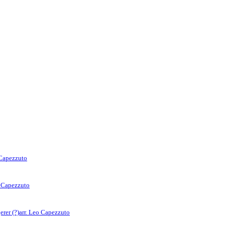
 Capezzuto
o Capezzuto
rer (?)
arr. Leo Capezzuto