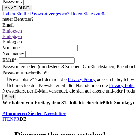
Password
:
ANMELDUNG
Haben Sie Ihr Passwort vergessen? Holen Sie es zurück
neuer Benutzer?
Email
Einloggen
Einloggen
Einloggen
Vorname
:
Nachname
:
EMail
*
:
Passwort erstellen (mindestens 8 Zeichen: Großbuchstaben, Kleinbuc
Passwort umschreiben
*
:
Privatsphäre*
Nachdem ich die
Privacy Policy
gelesen habe, Ich w
Ich möchte den Newsletter erhalten
Nachdem ich die
Privacy Polic
Newsletters, per E-Mail versendet, die sich auf eigene und/oder Prod
Send
Wir haben von Freitag, dem 31. Juli, bis einschließlich Sonntag,
Abonnieren Sie den Newsletter
IT
EN
FR
DE
Discover the new catalog!