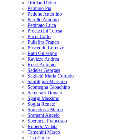
Ortolan Didier
Palmino Pia
Pedone Antonino
Petrillo Antonio
Pettinato Luca
Procaccini Teresa
Pucci Carlo
Puliafito Franco
Pusceddu Lorenzo
Ratti Giuseppe
Ravizza Andrea
Rossi Antonio
Sadeler Georges
Saglietti Maria Corrado
Sanfilippo Massimo
Scomegna Gioachino
Semeraro Donato
Sgargi Massimo
Soglia Renato
Somadossi Marco
Sormani Angelo
Speranza Francesco
Roberto Villata
Tamanini Marco
Tiso Enrico