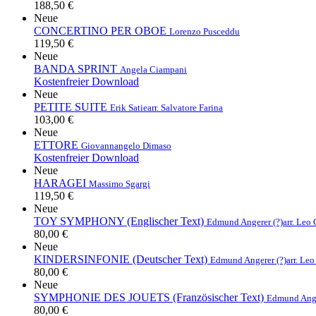
188,50 €
Neue
CONCERTINO PER OBOE
Lorenzo Pusceddu
119,50 €
Neue
BANDA SPRINT
Angela Ciampani
Kostenfreier Download
Neue
PETITE SUITE
Erik Satie
arr. Salvatore Farina
103,00 €
Neue
ETTORE
Giovannangelo Dimaso
Kostenfreier Download
Neue
HARAGEI
Massimo Sgargi
119,50 €
Neue
TOY SYMPHONY (Englischer Text)
Edmund Angerer (?)
arr. Leo
80,00 €
Neue
KINDERSINFONIE (Deutscher Text)
Edmund Angerer (?)
arr. Le
80,00 €
Neue
SYMPHONIE DES JOUETS (Französischer Text)
Edmund Ange
80,00 €