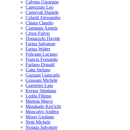
Calvino Giuseppe
Capezzuto Leo
Carnevali Daniele
Celardi Alessandro
Chiara Claudio
Ciampani Angela
Creux Fulvio
Donazzolo Davide
Farina Salvatore
Farina Walter
Feliciani Luciano
Francia Fernando
Furlano Donald
Gatta Stefano
Gazzani Giancarlo
Grassani Michele
Guerreiro Lino
Kregar Stéphane
Ledda Filippo
Martoia Marco
Masakado Ken'ichi
Moncalvo Andrea
Moser Giuliano
Netti Michele
Nogara Salvatore