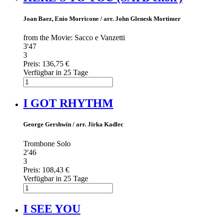
Joan Baez, Enio Morricone / arr. John Glenesk Mortimer
from the Movie: Sacco e Vanzetti
3'47
3
Preis:
136,75 €
Verfügbar in 25 Tage
I GOT RHYTHM
George Gershwin / arr. Jirka Kadlec
Trombone Solo
2'46
3
Preis:
108,43 €
Verfügbar in 25 Tage
I SEE YOU