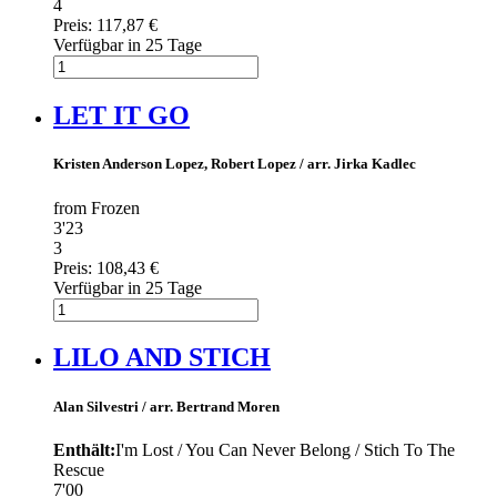
4
Preis:
117,87 €
Verfügbar in 25 Tage
LET IT GO
Kristen Anderson Lopez, Robert Lopez / arr. Jirka Kadlec
from Frozen
3'23
3
Preis:
108,43 €
Verfügbar in 25 Tage
LILO AND STICH
Alan Silvestri / arr. Bertrand Moren
Enthält:
I'm Lost / You Can Never Belong / Stich To The
Rescue
7'00