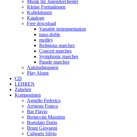
Musik für Jugendorchester
Kleine Formationen
Kollektionen
Kataloge
Free download
Variable instrumentation
paso-doble
medley
Religious marches
Concert marches
Symphonic marches
Parade marches
Ankündigungen
Play Along
CD
LEHREN
Zubehör
Komponisten
Agnello Federico
Arrigoni Franco
Bar Flavio
Bertaccini Massimo
Bortolato Dario
Bruni Giovanni
Caligaris Silvio