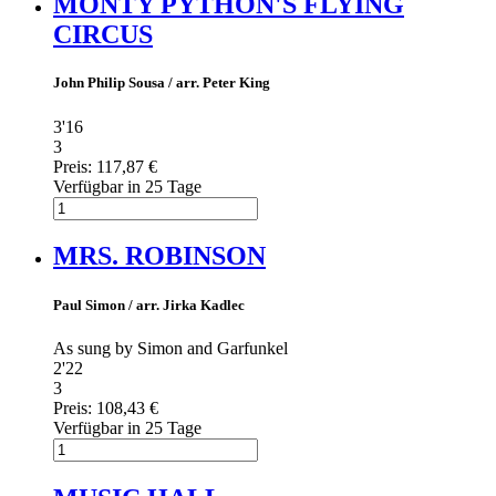
MONTY PYTHON'S FLYING
CIRCUS
John Philip Sousa / arr. Peter King
3'16
3
Preis:
117,87 €
Verfügbar in 25 Tage
MRS. ROBINSON
Paul Simon / arr. Jirka Kadlec
As sung by Simon and Garfunkel
2'22
3
Preis:
108,43 €
Verfügbar in 25 Tage