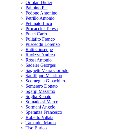
Ortolan Didier
Palmino Pia
Pedone Antonino
Petrillo Antonio
Pettinato Luca
Procaccini Teresa
Pucci Carlo
Puliafito Franco
Pusceddu Lorenzo
Ratti Giuseppe
Ravizza Andrea
Rossi Antonio
Sadeler Georges
Saglietti Maria Corrado
Sanfilippo Massimo
Scomegna Gioachino
Semeraro Donato
Sgargi Massimo
Soglia Renato
Somadossi Marco
Sormani Angelo
Speranza Francesco
Roberto Villata
Tamanini Marco
Tiso Enrico