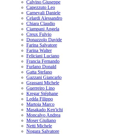
Calvino Giuseppe
Capezzuto Leo
Carnevali Daniele
Celardi Alessandro
Chiara Claudio
Ciampani Angela
Creux Fulvio
Donazzolo Davide
Farina Salvatore
Farina Walter
Feliciani Luciano
Francia Fernando
Furlano Donald
Gatta Stefano
Gazzani Giancarlo
Grassani Michele
Guerreiro Lino
Kregar Stéphane
Ledda Filippo
Martoia Marco
Masakado Ken'ichi
Moncalvo Andrea
Moser Giuliano
Netti Michele
Nogara Salvatore