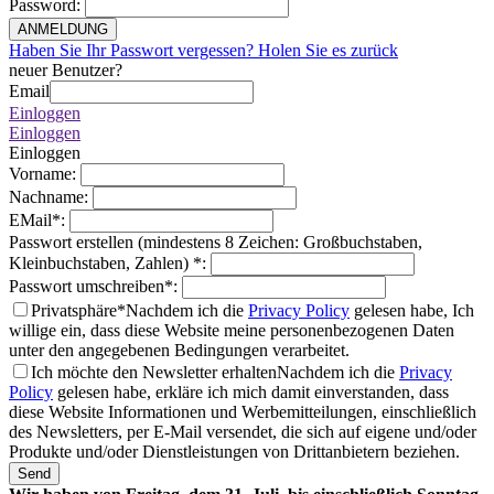
Password
:
ANMELDUNG
Haben Sie Ihr Passwort vergessen? Holen Sie es zurück
neuer Benutzer?
Email
Einloggen
Einloggen
Einloggen
Vorname
:
Nachname
:
EMail
*
:
Passwort erstellen (mindestens 8 Zeichen: Großbuchstaben,
Kleinbuchstaben, Zahlen)
*
:
Passwort umschreiben
*
:
Privatsphäre*
Nachdem ich die
Privacy Policy
gelesen habe, Ich
willige ein, dass diese Website meine personenbezogenen Daten
unter den angegebenen Bedingungen verarbeitet.
Ich möchte den Newsletter erhalten
Nachdem ich die
Privacy
Policy
gelesen habe, erkläre ich mich damit einverstanden, dass
diese Website Informationen und Werbemitteilungen, einschließlich
des Newsletters, per E-Mail versendet, die sich auf eigene und/oder
Produkte und/oder Dienstleistungen von Drittanbietern beziehen.
Send