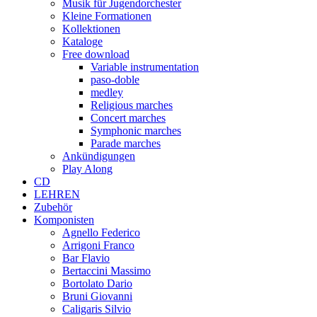
Musik für Jugendorchester
Kleine Formationen
Kollektionen
Kataloge
Free download
Variable instrumentation
paso-doble
medley
Religious marches
Concert marches
Symphonic marches
Parade marches
Ankündigungen
Play Along
CD
LEHREN
Zubehör
Komponisten
Agnello Federico
Arrigoni Franco
Bar Flavio
Bertaccini Massimo
Bortolato Dario
Bruni Giovanni
Caligaris Silvio