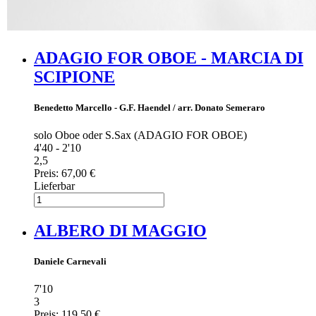
ADAGIO FOR OBOE - MARCIA DI
SCIPIONE
Benedetto Marcello - G.F. Haendel / arr. Donato Semeraro
solo Oboe oder S.Sax (ADAGIO FOR OBOE)
4'40 - 2'10
2,5
Preis:
67,00 €
Lieferbar
ALBERO DI MAGGIO
Daniele Carnevali
7'10
3
Preis:
119,50 €