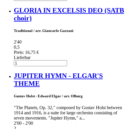
GLORIA IN EXCELSIS DEO (SATB
choir)
Traditional / arr. Giancarlo Gazzani
2'40
0,5
Preis:
16,75 €
Lieferbar
JUPITER HYMN - ELGAR'S
THEME
Gustav Holst - Edward Elgar / arr. Ofburg
"The Planets, Op. 32," composed by Gustav Holst between
1914 and 1916, is a suite for large orchestra consisting of
seven movements. "Jupiter Hymn," a...
2'00 - 2'00
2