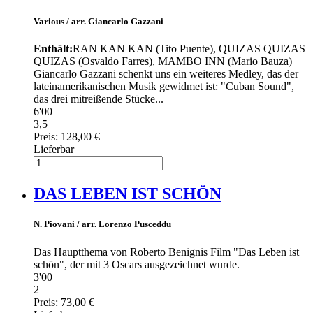
Various / arr. Giancarlo Gazzani
Enthält:
RAN KAN KAN (Tito Puente), QUIZAS QUIZAS
QUIZAS (Osvaldo Farres), MAMBO INN (Mario Bauza)
Giancarlo Gazzani schenkt uns ein weiteres Medley, das der
lateinamerikanischen Musik gewidmet ist: "Cuban Sound",
das drei mitreißende Stücke...
6'00
3,5
Preis:
128,00 €
Lieferbar
DAS LEBEN IST SCHÖN
N. Piovani / arr. Lorenzo Pusceddu
Das Hauptthema von Roberto Benignis Film "Das Leben ist
schön", der mit 3 Oscars ausgezeichnet wurde.
3'00
2
Preis:
73,00 €