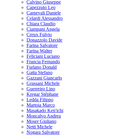
Calvino Giuseppe
Capezzuto Leo
Carnevali Daniele
Celardi Alessandro
Chiara Claudio
Ciampani Angela
Creux Fulvio
Donazzolo Davide
Farina Salvatore
Farina Walter
Feliciani Luciano
Francia Fernando
Furlano Donald
Gatta Stefano
Gazzani Giancarlo
Grassani Michele
Guerreiro Lino
Kregar Stéphane
Ledda Filippo
Martoia Marco
Masakado Ken'ichi
Moncalvo Andrea
Moser Giuliano
Netti Michele
Nogara Salvatore