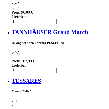
3'30''
3
Preis:
96,00 €
Lieferbar
TANNHÄUSER Grand March
R. Wagner / arr. Lorenzo PUSCEDDU
6'40''
4
Preis:
103,00 €
Lieferbar
TESSARES
Franco Puliafito
2'50
3