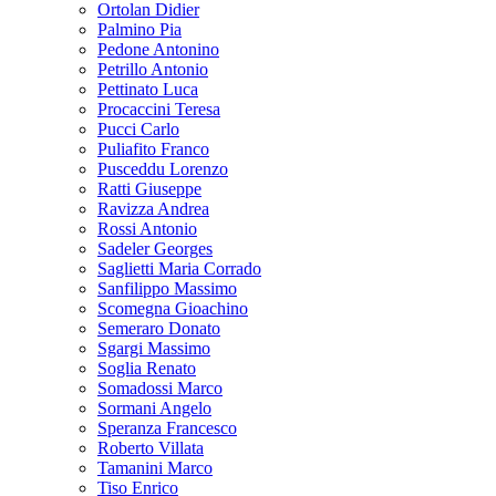
Ortolan Didier
Palmino Pia
Pedone Antonino
Petrillo Antonio
Pettinato Luca
Procaccini Teresa
Pucci Carlo
Puliafito Franco
Pusceddu Lorenzo
Ratti Giuseppe
Ravizza Andrea
Rossi Antonio
Sadeler Georges
Saglietti Maria Corrado
Sanfilippo Massimo
Scomegna Gioachino
Semeraro Donato
Sgargi Massimo
Soglia Renato
Somadossi Marco
Sormani Angelo
Speranza Francesco
Roberto Villata
Tamanini Marco
Tiso Enrico