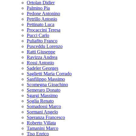
Ortolan Didier
Palmino Pia
Pedone Antonino
Petrillo Antonio
Pettinato Luca
Procaccini Teresa
Pucci Carlo
Puliafito Franco
Pusceddu Lorenzo
Ratti Giuseppe
Ravizza Andrea
Rossi Antonio
Sadeler Georges
Saglietti Maria Corrado
Sanfilippo Massimo
Scomegna Gioachino
Semeraro Donato
Sgargi Massimo
Soglia Renato
Somadossi Marco
Sormani Angelo
Speranza Francesco
Roberto Villata
Tamanini Marco
Tiso Enrico