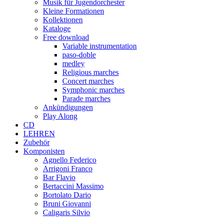
Musik für Jugendorchester
Kleine Formationen
Kollektionen
Kataloge
Free download
Variable instrumentation
paso-doble
medley
Religious marches
Concert marches
Symphonic marches
Parade marches
Ankündigungen
Play Along
CD
LEHREN
Zubehör
Komponisten
Agnello Federico
Arrigoni Franco
Bar Flavio
Bertaccini Massimo
Bortolato Dario
Bruni Giovanni
Caligaris Silvio