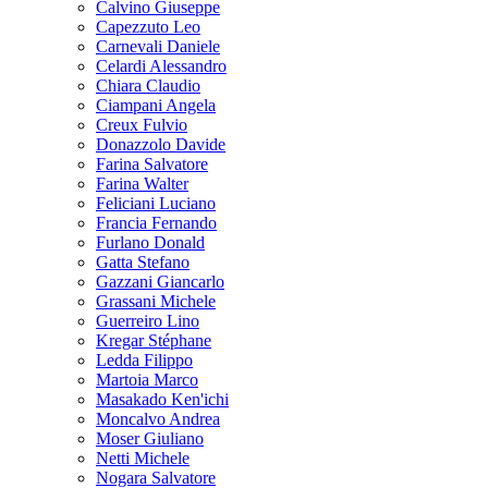
Calvino Giuseppe
Capezzuto Leo
Carnevali Daniele
Celardi Alessandro
Chiara Claudio
Ciampani Angela
Creux Fulvio
Donazzolo Davide
Farina Salvatore
Farina Walter
Feliciani Luciano
Francia Fernando
Furlano Donald
Gatta Stefano
Gazzani Giancarlo
Grassani Michele
Guerreiro Lino
Kregar Stéphane
Ledda Filippo
Martoia Marco
Masakado Ken'ichi
Moncalvo Andrea
Moser Giuliano
Netti Michele
Nogara Salvatore