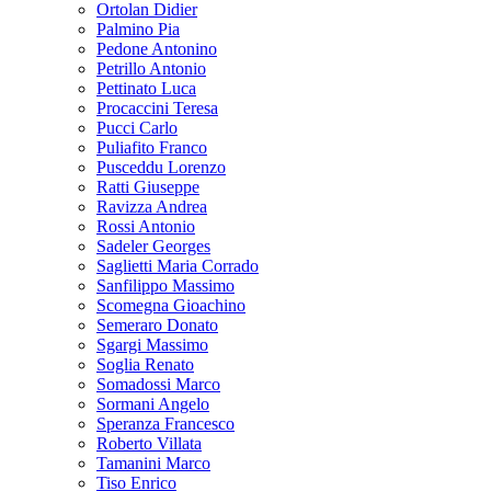
Ortolan Didier
Palmino Pia
Pedone Antonino
Petrillo Antonio
Pettinato Luca
Procaccini Teresa
Pucci Carlo
Puliafito Franco
Pusceddu Lorenzo
Ratti Giuseppe
Ravizza Andrea
Rossi Antonio
Sadeler Georges
Saglietti Maria Corrado
Sanfilippo Massimo
Scomegna Gioachino
Semeraro Donato
Sgargi Massimo
Soglia Renato
Somadossi Marco
Sormani Angelo
Speranza Francesco
Roberto Villata
Tamanini Marco
Tiso Enrico