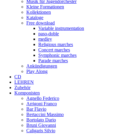
Musik für Jugendorchester
Kleine Formationen
Kollektionen
Kataloge
Free download
Variable instrumentation
paso-doble
medley
Religious marches
Concert marches
Symphonic marches
Parade marches
Ankündigungen
Play Along
CD
LEHREN
Zubehör
Komponisten
Agnello Federico
Arrigoni Franco
Bar Flavio
Bertaccini Massimo
Bortolato Dario
Bruni Giovanni
Caligaris Silvio