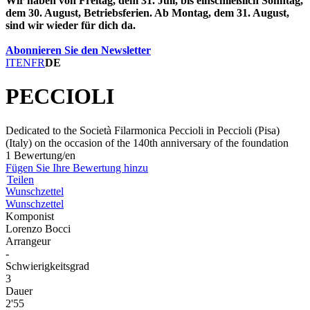
Wir haben von Freitag, dem 31. Juli, bis einschließlich Sonntag,
dem 30. August, Betriebsferien. Ab Montag, dem 31. August,
sind wir wieder für dich da.
Abonnieren Sie den Newsletter
IT
EN
FR
DE
PECCIOLI
Dedicated to the Società Filarmonica Peccioli in Peccioli (Pisa)
(Italy) on the occasion of the 140th anniversary of the foundation
1 Bewertung/en
Fügen Sie Ihre Bewertung hinzu
Teilen
Wunschzettel
Wunschzettel
Komponist
Lorenzo Bocci
Arrangeur
-
Schwierigkeitsgrad
3
Dauer
2'55