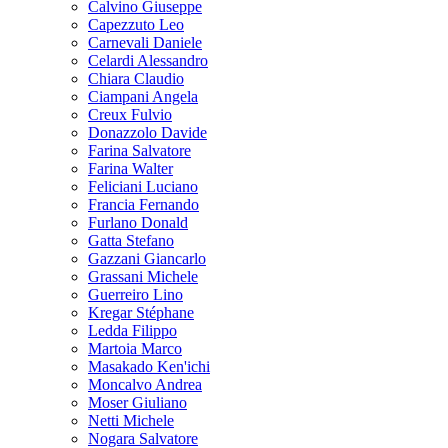
Calvino Giuseppe
Capezzuto Leo
Carnevali Daniele
Celardi Alessandro
Chiara Claudio
Ciampani Angela
Creux Fulvio
Donazzolo Davide
Farina Salvatore
Farina Walter
Feliciani Luciano
Francia Fernando
Furlano Donald
Gatta Stefano
Gazzani Giancarlo
Grassani Michele
Guerreiro Lino
Kregar Stéphane
Ledda Filippo
Martoia Marco
Masakado Ken'ichi
Moncalvo Andrea
Moser Giuliano
Netti Michele
Nogara Salvatore