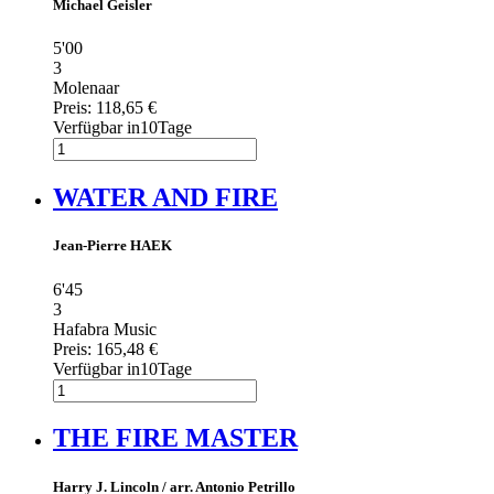
Michael Geisler
5'00
3
Molenaar
Preis:
118,65 €
Verfügbar in10Tage
WATER AND FIRE
Jean-Pierre HAEK
6'45
3
Hafabra Music
Preis:
165,48 €
Verfügbar in10Tage
THE FIRE MASTER
Harry J. Lincoln / arr. Antonio Petrillo