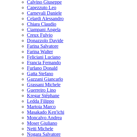
Calvino Giuseppe
Capezzuto Leo
Carnevali Daniele
Celardi Alessandro
Chiara Claudio
Ciampani Angela
Creux Fulvio
Donazzolo Davide
Farina Salvatore
Farina Walter
Feliciani Luciano
Francia Fernando
Furlano Donald
Gatta Stefano
Gazzani Giancarlo
Grassani Michele
Guerreiro Lino
Kregar Stéphane
Ledda Filippo
Martoia Marco
Masakado Ken'ichi
Moncalvo Andrea
Moser Giuliano
Netti Michele
Nogara Salvatore