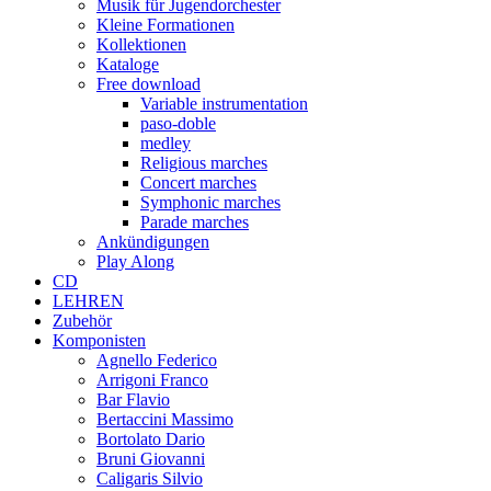
Musik für Jugendorchester
Kleine Formationen
Kollektionen
Kataloge
Free download
Variable instrumentation
paso-doble
medley
Religious marches
Concert marches
Symphonic marches
Parade marches
Ankündigungen
Play Along
CD
LEHREN
Zubehör
Komponisten
Agnello Federico
Arrigoni Franco
Bar Flavio
Bertaccini Massimo
Bortolato Dario
Bruni Giovanni
Caligaris Silvio