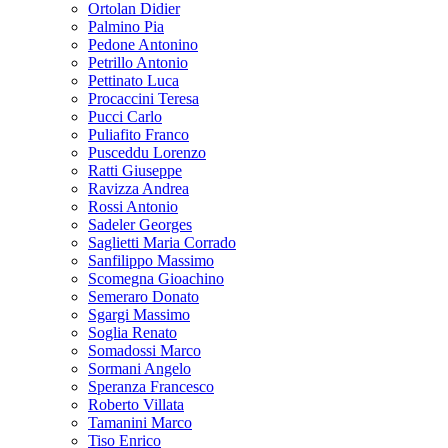
Ortolan Didier
Palmino Pia
Pedone Antonino
Petrillo Antonio
Pettinato Luca
Procaccini Teresa
Pucci Carlo
Puliafito Franco
Pusceddu Lorenzo
Ratti Giuseppe
Ravizza Andrea
Rossi Antonio
Sadeler Georges
Saglietti Maria Corrado
Sanfilippo Massimo
Scomegna Gioachino
Semeraro Donato
Sgargi Massimo
Soglia Renato
Somadossi Marco
Sormani Angelo
Speranza Francesco
Roberto Villata
Tamanini Marco
Tiso Enrico