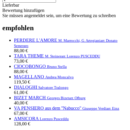
Lieferbar
Bewertung hinzufügen
Sie müssen angemeldet sein, um eine Bewertung zu schreiben
empfohlen
PERDERE L'AMORE
M. Marrocchi, G. Artegiani
arr. Donato
Semeraro
88,00 €
TARA THEME
M. Steiner
arr. Lorenzo PUSCEDDU
73,00 €
CIOCOBONGO
Bruno Stella
88,00 €
MAGELLANO
Andrea Moncalvo
119,50 €
DIALOGHI
Salvatore Tralongo
61,00 €
BIZET MARCH
Georges Bizet
arr. Ofburg
40,00 €
VA PENSIERO aus dem ''Nabucco''
Giuseppe Verdi
arr. Einz
67,00 €
AMSICORA
Lorenzo Pusceddu
128,00 €