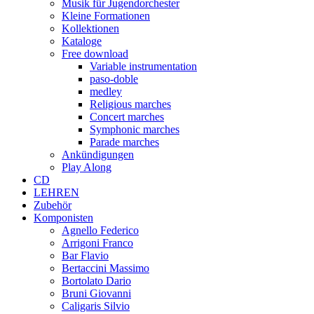
Musik für Jugendorchester
Kleine Formationen
Kollektionen
Kataloge
Free download
Variable instrumentation
paso-doble
medley
Religious marches
Concert marches
Symphonic marches
Parade marches
Ankündigungen
Play Along
CD
LEHREN
Zubehör
Komponisten
Agnello Federico
Arrigoni Franco
Bar Flavio
Bertaccini Massimo
Bortolato Dario
Bruni Giovanni
Caligaris Silvio