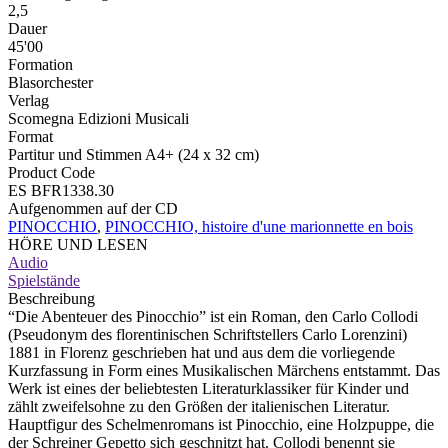
2,5
Dauer
45'00
Formation
Blasorchester
Verlag
Scomegna Edizioni Musicali
Format
Partitur und Stimmen A4+ (24 x 32 cm)
Product Code
ES BFR1338.30
Aufgenommen auf der CD
PINOCCHIO
,
PINOCCHIO, histoire d'une marionnette en bois
HÖRE UND LESEN
Audio
Spielstände
Beschreibung
“Die Abenteuer des Pinocchio” ist ein Roman, den Carlo Collodi
(Pseudonym des florentinischen Schriftstellers Carlo Lorenzini)
1881 in Florenz geschrieben hat und aus dem die vorliegende
Kurzfassung in Form eines Musikalischen Märchens entstammt. Das
Werk ist eines der beliebtesten Literaturklassiker für Kinder und
zählt zweifelsohne zu den Größen der italienischen Literatur.
Hauptfigur des Schelmenromans ist Pinocchio, eine Holzpuppe, die
der Schreiner Gepetto sich geschnitzt hat. Collodi benennt sie