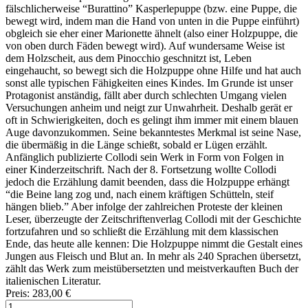
fälschlicherweise “Burattino” Kasperlepuppe (bzw. eine Puppe, die
bewegt wird, indem man die Hand von unten in die Puppe einführt)
obgleich sie eher einer Marionette ähnelt (also einer Holzpuppe, die
von oben durch Fäden bewegt wird). Auf wundersame Weise ist
dem Holzscheit, aus dem Pinocchio geschnitzt ist, Leben
eingehaucht, so bewegt sich die Holzpuppe ohne Hilfe und hat auch
sonst alle typischen Fähigkeiten eines Kindes. Im Grunde ist unser
Protagonist anständig, fällt aber durch schlechten Umgang vielen
Versuchungen anheim und neigt zur Unwahrheit. Deshalb gerät er
oft in Schwierigkeiten, doch es gelingt ihm immer mit einem blauen
Auge davonzukommen. Seine bekanntestes Merkmal ist seine Nase,
die übermäßig in die Länge schießt, sobald er Lügen erzählt.
Anfänglich publizierte Collodi sein Werk in Form von Folgen in
einer Kinderzeitschrift. Nach der 8. Fortsetzung wollte Collodi
jedoch die Erzählung damit beenden, dass die Holzpuppe erhängt
“die Beine lang zog und, nach einem kräftigen Schütteln, steif
hängen blieb.” Aber infolge der zahlreichen Proteste der kleinen
Leser, überzeugte der Zeitschriftenverlag Collodi mit der Geschichte
fortzufahren und so schließt die Erzählung mit dem klassischen
Ende, das heute alle kennen: Die Holzpuppe nimmt die Gestalt eines
Jungen aus Fleisch und Blut an. In mehr als 240 Sprachen übersetzt,
zählt das Werk zum meistübersetzten und meistverkauften Buch der
italienischen Literatur.
Preis:
283,00 €