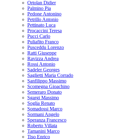
Ortolan Didier
Palmino Pia
Pedone Antonino
Petrillo Antonio
Pettinato Luca
Procaccini Teresa
Pucci Carlo
Puliafito Franco
Pusceddu Lorenzo
Ratti Giuseppe
Ravizza Andrea
Rossi Antonio
Sadeler Georges
Saglietti Maria Corrado
Sanfilippo Massimo
Scomegna Gioachino
Semeraro Donato
Sgargi Massimo
Soglia Renato
Somadossi Marco
Sormani Angelo
Speranza Francesco
Roberto Villata
Tamanini Marco
Tiso Enrico