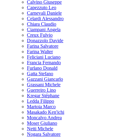
Calvino Giuseppe
Capezzuto Leo
Carnevali Daniele
Celardi Alessandro
Chiara Claudio
Ciampani Angela
Creux Fulvio
Donazzolo Davide
Farina Salvatore
Farina Walter
Feliciani Luciano
Francia Fernando
Furlano Donald
Gatta Stefano
Gazzani Giancarlo
Grassani Michele
Guerreiro Lino
Kregar Stéphane
Ledda Filippo
Martoia Marco
Masakado Ken'ichi
Moncalvo Andrea
Moser Giuliano
Netti Michele
Nogara Salvatore