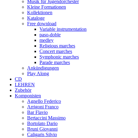
Musik für Jugendorchester
Kleine Formationen
Kollektionen
Kataloge
Free download
Variable instrumentation
paso-doble
medley
Religious marches
Concert marches
Symphonic marches
Parade marches
Ankündigungen
Play Along
CD
LEHREN
Zubehör
Komponisten
Agnello Federico
Arrigoni Franco
Bar Flavio
Bertaccini Massimo
Bortolato Dario
Bruni Giovanni
Caligaris Silvio