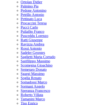
Ortolan Didier
Palmino Pia
Pedone Antonino
Petrillo Antonio
Pettinato Luca
Procaccini Teresa
Pucci Carlo
Puliafito Franco
Pusceddu Lorenzo
Ratti Giuseppe
Ravizza Andrea
Rossi Antonio
Sadeler Georges
Saglietti Maria Corrado
Sanfilippo Massimo
Scomegna Gioachino
Semeraro Donato
Sgargi Massimo
Soglia Renato
Somadossi Marco
Sormani Angelo
Speranza Francesco
Roberto Villata
Tamanini Marco
Tiso Enrico