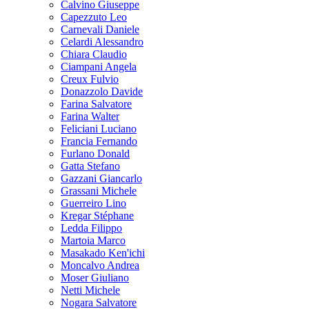
Calvino Giuseppe
Capezzuto Leo
Carnevali Daniele
Celardi Alessandro
Chiara Claudio
Ciampani Angela
Creux Fulvio
Donazzolo Davide
Farina Salvatore
Farina Walter
Feliciani Luciano
Francia Fernando
Furlano Donald
Gatta Stefano
Gazzani Giancarlo
Grassani Michele
Guerreiro Lino
Kregar Stéphane
Ledda Filippo
Martoia Marco
Masakado Ken'ichi
Moncalvo Andrea
Moser Giuliano
Netti Michele
Nogara Salvatore