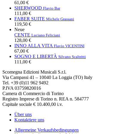
61,00 €
SHERWOOD
Flavio Bar
111,00 €
FABER SUITE
Michele Grassani
119,50 €
Neue
CENTE
Luciano Feliciani
128,00 €
INNO ALLA VITA
Flavio VICENTINI
67,00 €
SOGNO E LIBERTÀ
Silvano Scaltritti
111,00 €
Scomegna Edizioni Musicali S.r.l.
Via Campassi 41 – 10040 La Loggia (TO) Italy
Tel. +39 (0)11 962 9492
P.IVA 03759820016
Camera di Commercio di Torino
Registro Imprese di Torino n. REA n. 584777
Capitale sociale € 10.400,00 i.v.
Über uns
Kontaktiere uns
Allgemeine Verkaufsbedingungen