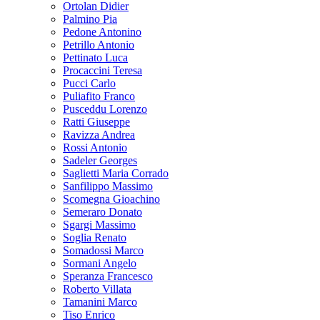
Ortolan Didier
Palmino Pia
Pedone Antonino
Petrillo Antonio
Pettinato Luca
Procaccini Teresa
Pucci Carlo
Puliafito Franco
Pusceddu Lorenzo
Ratti Giuseppe
Ravizza Andrea
Rossi Antonio
Sadeler Georges
Saglietti Maria Corrado
Sanfilippo Massimo
Scomegna Gioachino
Semeraro Donato
Sgargi Massimo
Soglia Renato
Somadossi Marco
Sormani Angelo
Speranza Francesco
Roberto Villata
Tamanini Marco
Tiso Enrico