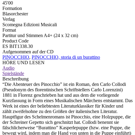
45'00
Formation
Blasorchester
Verlag
Scomegna Edizioni Musicali
Format
Partitur und Stimmen A4+ (24 x 32 cm)
Product Code
ES BIT1338.30
Aufgenommen auf der CD
PINOCCHIO
,
PINOCCHIO, storia di un burattino
HÖRE UND LESEN
Audio
Spielstände
Beschreibung
“Die Abenteuer des Pinocchio” ist ein Roman, den Carlo Collodi
(Pseudonym des florentinischen Schriftstellers Carlo Lorenzini)
1881 in Florenz geschrieben hat und aus dem die vorliegende
Kurzfassung in Form eines Musikalischen Märchens entstammt. Das
Werk ist eines der beliebtesten Literaturklassiker für Kinder und
zählt zweifelsohne zu den Größen der italienischen Literatur.
Hauptfigur des Schelmenromans ist Pinocchio, eine Holzpuppe, die
der Schreiner Gepetto sich geschnitzt hat. Collodi benennt sie
fälschlicherweise “Burattino” Kasperlepuppe (bzw. eine Puppe, die
bewegt wird, indem man die Hand von unten in die Puppe einführt)