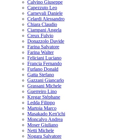
Calvino Giuseppe
Capezzuto Leo
Carnevali Daniele
Celardi Alessandro
Chiara Claudio
Ciampani Angela
Creux Fulvio
Donazzolo Davide
Farina Salvatore
Farina Walter
Feliciani Luciano
Francia Fernando
Furlano Donald
Gatta Stefano
Gazzani Giancarlo
Grassani Michele
Guerreiro Lino
Kregar Stéphane
Ledda Filippo
Martoia Marco
Masakado Ken'ichi
Moncalvo Andrea
Moser Giuliano
Netti Michele
Nogara Salvatore