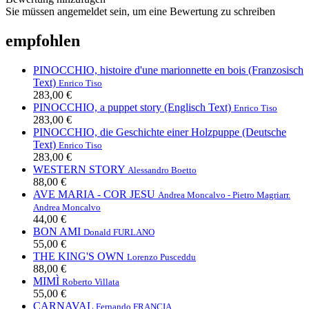
Sie müssen angemeldet sein, um eine Bewertung zu schreiben
empfohlen
PINOCCHIO, histoire d'une marionnette en bois (Franzosisch
Text)
Enrico Tiso
283,00 €
PINOCCHIO, a puppet story (Englisch Text)
Enrico Tiso
283,00 €
PINOCCHIO, die Geschichte einer Holzpuppe (Deutsche
Text)
Enrico Tiso
283,00 €
WESTERN STORY
Alessandro Boetto
88,00 €
AVE MARIA - COR JESU
Andrea Moncalvo - Pietro Magri
arr.
Andrea Moncalvo
44,00 €
BON AMI
Donald FURLANO
55,00 €
THE KING'S OWN
Lorenzo Pusceddu
88,00 €
MIMÌ
Roberto Villata
55,00 €
CARNAVAL
Fernando FRANCIA