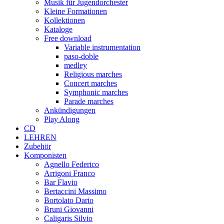
Musik für Jugendorchester
Kleine Formationen
Kollektionen
Kataloge
Free download
Variable instrumentation
paso-doble
medley
Religious marches
Concert marches
Symphonic marches
Parade marches
Ankündigungen
Play Along
CD
LEHREN
Zubehör
Komponisten
Agnello Federico
Arrigoni Franco
Bar Flavio
Bertaccini Massimo
Bortolato Dario
Bruni Giovanni
Caligaris Silvio