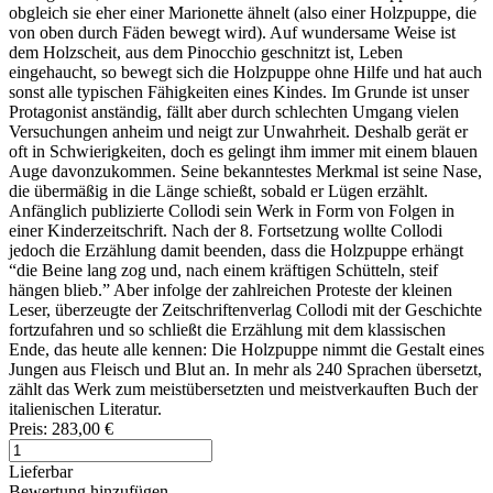
obgleich sie eher einer Marionette ähnelt (also einer Holzpuppe, die
von oben durch Fäden bewegt wird). Auf wundersame Weise ist
dem Holzscheit, aus dem Pinocchio geschnitzt ist, Leben
eingehaucht, so bewegt sich die Holzpuppe ohne Hilfe und hat auch
sonst alle typischen Fähigkeiten eines Kindes. Im Grunde ist unser
Protagonist anständig, fällt aber durch schlechten Umgang vielen
Versuchungen anheim und neigt zur Unwahrheit. Deshalb gerät er
oft in Schwierigkeiten, doch es gelingt ihm immer mit einem blauen
Auge davonzukommen. Seine bekanntestes Merkmal ist seine Nase,
die übermäßig in die Länge schießt, sobald er Lügen erzählt.
Anfänglich publizierte Collodi sein Werk in Form von Folgen in
einer Kinderzeitschrift. Nach der 8. Fortsetzung wollte Collodi
jedoch die Erzählung damit beenden, dass die Holzpuppe erhängt
“die Beine lang zog und, nach einem kräftigen Schütteln, steif
hängen blieb.” Aber infolge der zahlreichen Proteste der kleinen
Leser, überzeugte der Zeitschriftenverlag Collodi mit der Geschichte
fortzufahren und so schließt die Erzählung mit dem klassischen
Ende, das heute alle kennen: Die Holzpuppe nimmt die Gestalt eines
Jungen aus Fleisch und Blut an. In mehr als 240 Sprachen übersetzt,
zählt das Werk zum meistübersetzten und meistverkauften Buch der
italienischen Literatur.
Preis:
283,00 €
Lieferbar
Bewertung hinzufügen