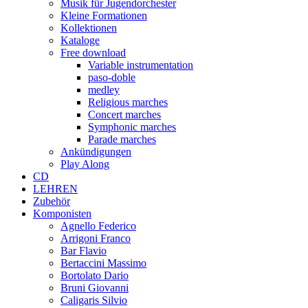
Musik für Jugendorchester
Kleine Formationen
Kollektionen
Kataloge
Free download
Variable instrumentation
paso-doble
medley
Religious marches
Concert marches
Symphonic marches
Parade marches
Ankündigungen
Play Along
CD
LEHREN
Zubehör
Komponisten
Agnello Federico
Arrigoni Franco
Bar Flavio
Bertaccini Massimo
Bortolato Dario
Bruni Giovanni
Caligaris Silvio