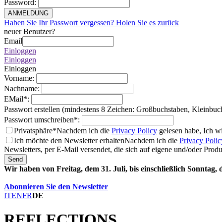
Password
:
ANMELDUNG
Haben Sie Ihr Passwort vergessen? Holen Sie es zurück
neuer Benutzer?
Email
Einloggen
Einloggen
Einloggen
Vorname
:
Nachname
:
EMail
*
:
Passwort erstellen (mindestens 8 Zeichen: Großbuchstaben, Kleinbuc
Passwort umschreiben
*
:
Privatsphäre*
Nachdem ich die
Privacy Policy
gelesen habe, Ich w
Ich möchte den Newsletter erhalten
Nachdem ich die
Privacy Polic
Newsletters, per E-Mail versendet, die sich auf eigene und/oder Prod
Send
Wir haben von Freitag, dem 31. Juli, bis einschließlich Sonntag,
Abonnieren Sie den Newsletter
IT
EN
FR
DE
REFLECTIONS