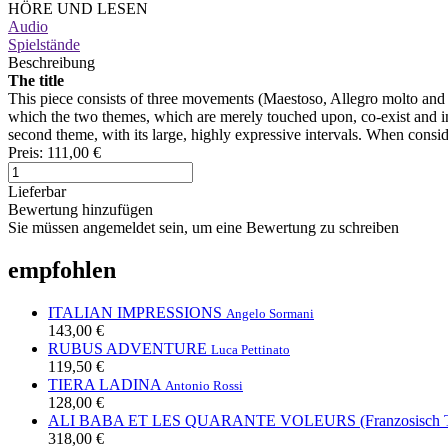
HÖRE UND LESEN
Audio
Spielstände
Beschreibung
The title
This piece consists of three movements (Maestoso, Allegro molto and G
which the two themes, which are merely touched upon, co-exist and inte
second theme, with its large, highly expressive intervals. When consid
Preis:
111,00 €
Lieferbar
Bewertung hinzufügen
Sie müssen angemeldet sein, um eine Bewertung zu schreiben
empfohlen
ITALIAN IMPRESSIONS
Angelo Sormani
143,00 €
RUBUS ADVENTURE
Luca Pettinato
119,50 €
TIERA LADINA
Antonio Rossi
128,00 €
ALI BABA ET LES QUARANTE VOLEURS (Franzosisch T
318,00 €