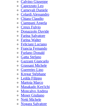
Calvino Giuseppe
Capezzuto Leo
Carnevali Daniele
Celardi Alessandro
Chiara Claudio
Ciampani Angela
Creux Fulvio
Donazzolo Davide
Farina Salvatore
Farina Walter
Feliciani Luciano
Francia Fernando
Furlano Donald
Gatta Stefano
Gazzani Giancarlo
Grassani Michele
Guerreiro Lino
Kregar Stéphane
Ledda Filippo
Martoia Marco
Masakado Ken'ichi
Moncalvo Andrea
Moser Giuliano
Netti Michele
Nogara Salvatore