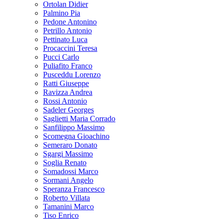
Ortolan Didier
Palmino Pia
Pedone Antonino
Petrillo Antonio
Pettinato Luca
Procaccini Teresa
Pucci Carlo
Puliafito Franco
Pusceddu Lorenzo
Ratti Giuseppe
Ravizza Andrea
Rossi Antonio
Sadeler Georges
Saglietti Maria Corrado
Sanfilippo Massimo
Scomegna Gioachino
Semeraro Donato
Sgargi Massimo
Soglia Renato
Somadossi Marco
Sormani Angelo
Speranza Francesco
Roberto Villata
Tamanini Marco
Tiso Enrico