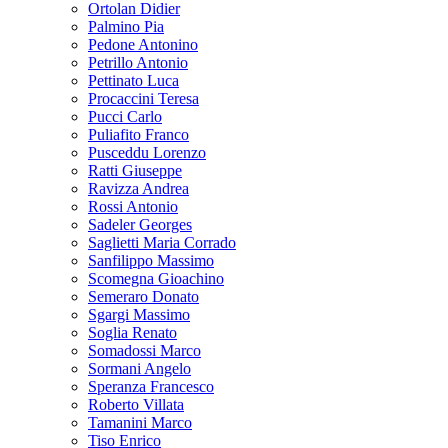
Ortolan Didier
Palmino Pia
Pedone Antonino
Petrillo Antonio
Pettinato Luca
Procaccini Teresa
Pucci Carlo
Puliafito Franco
Pusceddu Lorenzo
Ratti Giuseppe
Ravizza Andrea
Rossi Antonio
Sadeler Georges
Saglietti Maria Corrado
Sanfilippo Massimo
Scomegna Gioachino
Semeraro Donato
Sgargi Massimo
Soglia Renato
Somadossi Marco
Sormani Angelo
Speranza Francesco
Roberto Villata
Tamanini Marco
Tiso Enrico