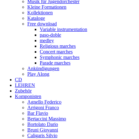
Musik für Jugendorchester
Kleine Formationen
Kollektionen
Kataloge
Free download
Variable instrumentation
paso-doble
medley
Religious marches
Concert marches
Symphonic marches
Parade marches
Ankündigungen
Play Along
CD
LEHREN
Zubehör
Komponisten
Agnello Federico
Arrigoni Franco
Bar Flavio
Bertaccini Massimo
Bortolato Dario
Bruni Giovanni
Caligaris Silvio