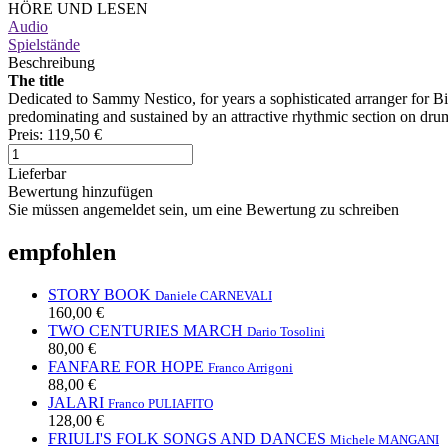
HÖRE UND LESEN
Audio
Spielstände
Beschreibung
The title
Dedicated to Sammy Nestico, for years a sophisticated arranger for B
predominating and sustained by an attractive rhythmic section on dru
Preis:
119,50 €
Lieferbar
Bewertung hinzufügen
Sie müssen angemeldet sein, um eine Bewertung zu schreiben
empfohlen
STORY BOOK
Daniele CARNEVALI
160,00 €
TWO CENTURIES MARCH
Dario Tosolini
80,00 €
FANFARE FOR HOPE
Franco Arrigoni
88,00 €
JALARI
Franco PULIAFITO
128,00 €
FRIULI'S FOLK SONGS AND DANCES
Michele MANGANI