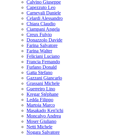
Calvino Giuseppe
Capezzuto Leo
Carnevali Daniele
Celardi Alessandro
Chiara Claudio
Ciampani Angela
Creux Fulvio
Donazzolo Davide
Farina Salvatore
Farina Walter
Feliciani Luciano
Francia Fernando
Furlano Donald
Gatta Stefano
Gazzani Giancarlo
Grassani Michele
Guerreiro Lino
Kregar Stéphane
Ledda Filippo
Martoia Marco
Masakado Ken'ichi
Moncalvo Andrea
Moser Giuliano
Netti Michele
Nogara Salvatore