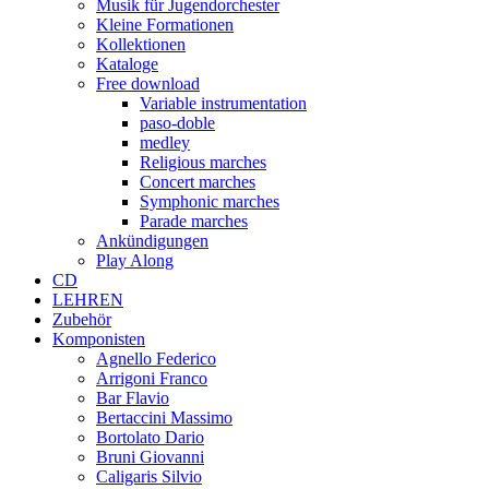
Musik für Jugendorchester
Kleine Formationen
Kollektionen
Kataloge
Free download
Variable instrumentation
paso-doble
medley
Religious marches
Concert marches
Symphonic marches
Parade marches
Ankündigungen
Play Along
CD
LEHREN
Zubehör
Komponisten
Agnello Federico
Arrigoni Franco
Bar Flavio
Bertaccini Massimo
Bortolato Dario
Bruni Giovanni
Caligaris Silvio