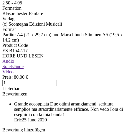
2'50 - 4'05
Formation
Blasorchester-Fanfare
Verlag
(c) Scomegna Edizioni Musicali
Format
Partitur A4 (21 x 29,7 cm) und Marschbuch Stimmen A5 (19,5 x
14,2 cm)
Product Code
ES B1542.17
HÖRE UND LESEN
Audio
Spielstände
Video
Preis:
80,00 €
Lieferbar
Bewertungen
Grande accoppiata
Due ottimi arrangiamenti, scrittura
semplice ma straordinariamente efficace. Non vedo l'ora di
eseguirli con la mia banda!
Eric
25 June 2020
Bewertung hinzufügen