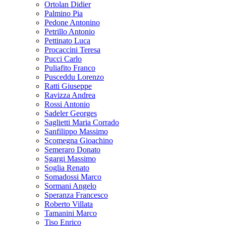
Ortolan Didier
Palmino Pia
Pedone Antonino
Petrillo Antonio
Pettinato Luca
Procaccini Teresa
Pucci Carlo
Puliafito Franco
Pusceddu Lorenzo
Ratti Giuseppe
Ravizza Andrea
Rossi Antonio
Sadeler Georges
Saglietti Maria Corrado
Sanfilippo Massimo
Scomegna Gioachino
Semeraro Donato
Sgargi Massimo
Soglia Renato
Somadossi Marco
Sormani Angelo
Speranza Francesco
Roberto Villata
Tamanini Marco
Tiso Enrico