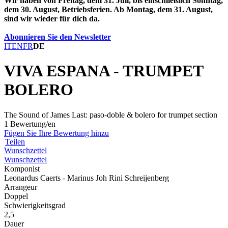
Wir haben von Freitag, dem 31. Juli, bis einschließlich Sonntag,
dem 30. August, Betriebsferien. Ab Montag, dem 31. August,
sind wir wieder für dich da.
Abonnieren Sie den Newsletter
IT
EN
FR
DE
VIVA ESPANA - TRUMPET
BOLERO
The Sound of James Last: paso-doble & bolero for trumpet section
1 Bewertung/en
Fügen Sie Ihre Bewertung hinzu
Teilen
Wunschzettel
Wunschzettel
Komponist
Leonardus Caerts - Marinus Joh Rini Schreijenberg
Arrangeur
Doppel
Schwierigkeitsgrad
2,5
Dauer