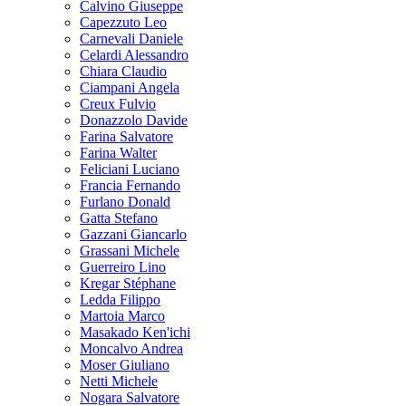
Calvino Giuseppe
Capezzuto Leo
Carnevali Daniele
Celardi Alessandro
Chiara Claudio
Ciampani Angela
Creux Fulvio
Donazzolo Davide
Farina Salvatore
Farina Walter
Feliciani Luciano
Francia Fernando
Furlano Donald
Gatta Stefano
Gazzani Giancarlo
Grassani Michele
Guerreiro Lino
Kregar Stéphane
Ledda Filippo
Martoia Marco
Masakado Ken'ichi
Moncalvo Andrea
Moser Giuliano
Netti Michele
Nogara Salvatore