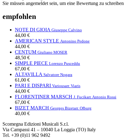
Sie müssen angemeldet sein, um eine Bewertung zu schreiben
empfohlen
NOTE DI GIOIA
Giuseppe Calvino
44,00 €
AMERICAN STYLE
Antonino Pedone
44,00 €
CENTUM
Giuliano MOSER
48,50 €
SIMPLE PIECE
Lorenzo Pusceddu
67,00 €
ALTAVILLA
Salvatore Nogara
61,00 €
PARI E DISPARI
Various
arr. Viaris
44,00 €
FLORENTINER MARSCH
J. Fucik
arr. Antonio Rossi
67,00 €
BIZET MARCH
Georges Bizet
arr. Ofburg
40,00 €
Scomegna Edizioni Musicali S.r.l.
Via Campassi 41 – 10040 La Loggia (TO) Italy
Tel. +39 (0)11 962 9492