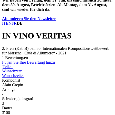
Wir haben von Freitag, dem 31. Juli, bis einschließlich Sonntag,
dem 30. August, Betriebsferien. Ab Montag, dem 31. August,
sind wir wieder für dich da.
Abonnieren Sie den Newsletter
IT
EN
FR
DE
IN VINO VERITAS
2. Preis (Kat. B) beim 6. Internationalen Kompositionswettbewerb
für Märsche „Città di Allumiere“ - 2021
1 Bewertung/en
Fügen Sie Ihre Bewertung hinzu
Teilen
Wunschzettel
Wunschzettel
Komponist
Alain Crepin
Arrangeur
-
Schwierigkeitsgrad
3
Dauer
3' 00