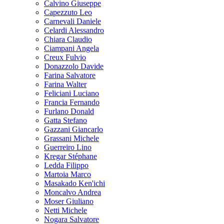
Calvino Giuseppe
Capezzuto Leo
Carnevali Daniele
Celardi Alessandro
Chiara Claudio
Ciampani Angela
Creux Fulvio
Donazzolo Davide
Farina Salvatore
Farina Walter
Feliciani Luciano
Francia Fernando
Furlano Donald
Gatta Stefano
Gazzani Giancarlo
Grassani Michele
Guerreiro Lino
Kregar Stéphane
Ledda Filippo
Martoia Marco
Masakado Ken'ichi
Moncalvo Andrea
Moser Giuliano
Netti Michele
Nogara Salvatore