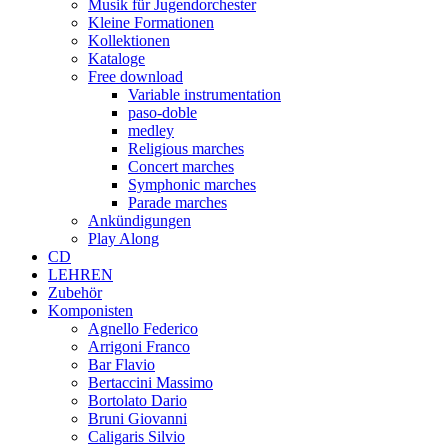
Musik für Jugendorchester
Kleine Formationen
Kollektionen
Kataloge
Free download
Variable instrumentation
paso-doble
medley
Religious marches
Concert marches
Symphonic marches
Parade marches
Ankündigungen
Play Along
CD
LEHREN
Zubehör
Komponisten
Agnello Federico
Arrigoni Franco
Bar Flavio
Bertaccini Massimo
Bortolato Dario
Bruni Giovanni
Caligaris Silvio