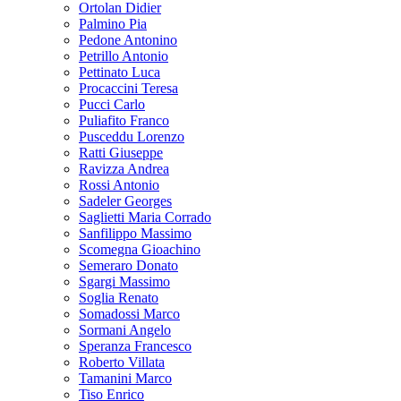
Ortolan Didier
Palmino Pia
Pedone Antonino
Petrillo Antonio
Pettinato Luca
Procaccini Teresa
Pucci Carlo
Puliafito Franco
Pusceddu Lorenzo
Ratti Giuseppe
Ravizza Andrea
Rossi Antonio
Sadeler Georges
Saglietti Maria Corrado
Sanfilippo Massimo
Scomegna Gioachino
Semeraro Donato
Sgargi Massimo
Soglia Renato
Somadossi Marco
Sormani Angelo
Speranza Francesco
Roberto Villata
Tamanini Marco
Tiso Enrico