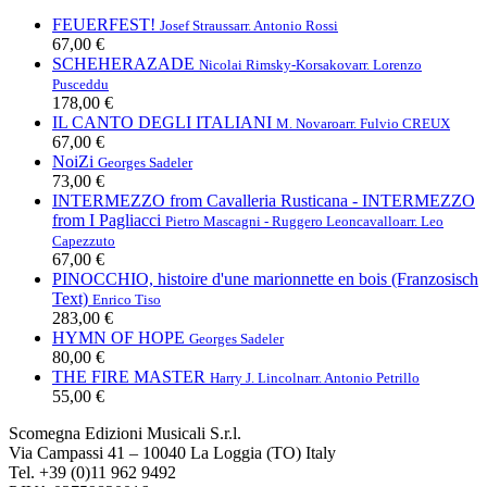
FEUERFEST!
Josef Strauss
arr. Antonio Rossi
67,00 €
SCHEHERAZADE
Nicolai Rimsky-Korsakov
arr. Lorenzo
Pusceddu
178,00 €
IL CANTO DEGLI ITALIANI
M. Novaro
arr. Fulvio CREUX
67,00 €
NoiZi
Georges Sadeler
73,00 €
INTERMEZZO from Cavalleria Rusticana - INTERMEZZO
from I Pagliacci
Pietro Mascagni - Ruggero Leoncavallo
arr. Leo
Capezzuto
67,00 €
PINOCCHIO, histoire d'une marionnette en bois (Franzosisch
Text)
Enrico Tiso
283,00 €
HYMN OF HOPE
Georges Sadeler
80,00 €
THE FIRE MASTER
Harry J. Lincoln
arr. Antonio Petrillo
55,00 €
Scomegna Edizioni Musicali S.r.l.
Via Campassi 41 – 10040 La Loggia (TO) Italy
Tel. +39 (0)11 962 9492