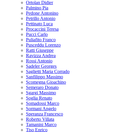
Ortolan Didier
Palmino Pia
Pedone Antonino
Petrillo Antonio
Pettinato Luca
Procaccini Teresa
Pucci Carlo
Puliafito Franco
Pusceddu Lorenzo
Ratti Giuseppe
Ravizza Andrea
Rossi Antonio
Sadeler Georges
Saglietti Maria Corrado
Sanfilippo Massimo
Scomegna Gioachino
Semeraro Donato
Sgargi Massimo
Soglia Renato
Somadossi Marco
Sormani Angelo
Speranza Francesco
Roberto Villata
Tamanini Marco
Tiso Enrico