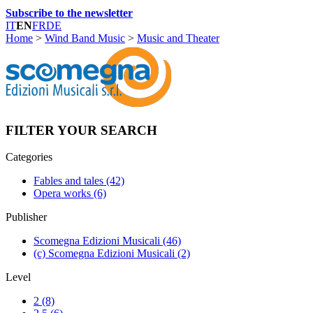
Subscribe to the newsletter
IT
EN
FR
DE
Home
>
Wind Band Music
>
Music and Theater
FILTER YOUR SEARCH
Categories
Fables and tales
(42)
Opera works
(6)
Publisher
Scomegna Edizioni Musicali
(46)
(c) Scomegna Edizioni Musicali
(2)
Level
2
(8)