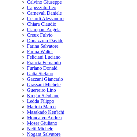
Calvino Giuseppe
Capezzuto Leo
Carnevali Daniele
Celardi Alessandro
Chiara Claudio
Ciampani Angela
Creux Fulvio
Donazzolo Davide
Farina Salvatore
Farina Walter
Feliciani Luciano
Francia Fernando
Furlano Donald
Gatta Stefano
Gazzani Giancarlo
Grassani Michele
Guerreiro Lino
Kregar Stéphane
Ledda Filippo
Martoia Marco
Masakado Ken'ichi
Moncalvo Andrea
Moser Giuliano
Netti Michele
Nogara Salvatore