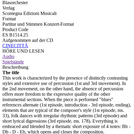
Blasorchester
Verlag
Scomegna Edizioni Musicali
Format
Partitur und Stimmen Konzert-Format
Product Code
ES B1514.25
Aufgenommen auf der CD
CINECITTÀ
HÖRE UND LESEN
Audio
Spielstände
Beschreibung
The title
This work is characterized by the presence of distinctly contrasting
styles and extensive use of percussion (1st and 3rd movement). In
the 2nd movement, on the other hand, the absence of percussion
offers more freedom to the expressive quality of the other
instrumental sections. When the piece is performed "blues"
references alternate (1st episode, introduction - 3rd episode, ending),
elements that are typical of the composer's style (1st episode, ms.
33), folk dances with irregular rhythmic patterns (3rd episode) and
short lyrical digressions (3rd episode, ms. 178). Everything is
embraced and blended by a thematic short exposure of 4 notes: Bb -
Db - D - Eb, which opens and closes the composition.