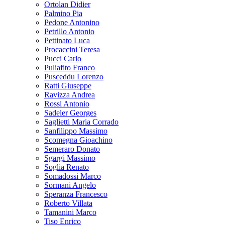
Ortolan Didier
Palmino Pia
Pedone Antonino
Petrillo Antonio
Pettinato Luca
Procaccini Teresa
Pucci Carlo
Puliafito Franco
Pusceddu Lorenzo
Ratti Giuseppe
Ravizza Andrea
Rossi Antonio
Sadeler Georges
Saglietti Maria Corrado
Sanfilippo Massimo
Scomegna Gioachino
Semeraro Donato
Sgargi Massimo
Soglia Renato
Somadossi Marco
Sormani Angelo
Speranza Francesco
Roberto Villata
Tamanini Marco
Tiso Enrico