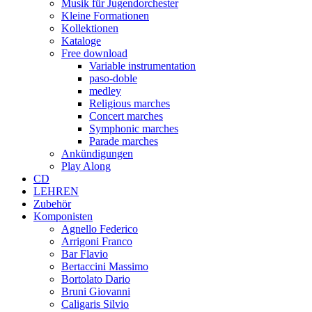
Musik für Jugendorchester
Kleine Formationen
Kollektionen
Kataloge
Free download
Variable instrumentation
paso-doble
medley
Religious marches
Concert marches
Symphonic marches
Parade marches
Ankündigungen
Play Along
CD
LEHREN
Zubehör
Komponisten
Agnello Federico
Arrigoni Franco
Bar Flavio
Bertaccini Massimo
Bortolato Dario
Bruni Giovanni
Caligaris Silvio