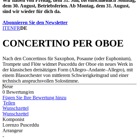
Wir haben von Freitag, dem 31. Juli, bis einschließlich Sonntag,
dem 30. August, Betriebsferien. Ab Montag, dem 31. August,
sind wir wieder für dich da.
Abonnieren Sie den Newsletter
IT
EN
FR
DE
CONCERTINO PER OBOE
Nach den Concertinos für Saxophon, Posaune (oder Euphonium),
Trompete und Flöte widmet Pusceddu der Oboe ein neues Werk in
der klassischen dreisätzigen Form (Allegro–Andante–Allegro), mit
einem Blasorchester von mittlerem Schwierigkeitsgrad und einer
technisch anspruchsvollen Solostimme.
Neue
0 Bewertung/en
Fügen Sie Ihre Bewertung hinzu
Teilen
Wunschzettel
Wunschzettel
Komponist
Lorenzo Pusceddu
Arrangeur
-