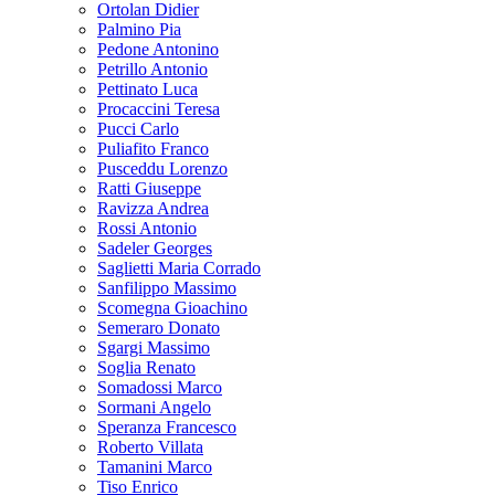
Ortolan Didier
Palmino Pia
Pedone Antonino
Petrillo Antonio
Pettinato Luca
Procaccini Teresa
Pucci Carlo
Puliafito Franco
Pusceddu Lorenzo
Ratti Giuseppe
Ravizza Andrea
Rossi Antonio
Sadeler Georges
Saglietti Maria Corrado
Sanfilippo Massimo
Scomegna Gioachino
Semeraro Donato
Sgargi Massimo
Soglia Renato
Somadossi Marco
Sormani Angelo
Speranza Francesco
Roberto Villata
Tamanini Marco
Tiso Enrico