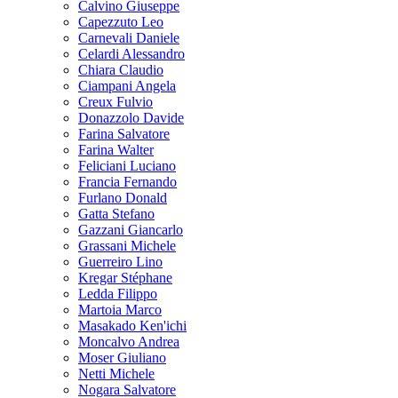
Calvino Giuseppe
Capezzuto Leo
Carnevali Daniele
Celardi Alessandro
Chiara Claudio
Ciampani Angela
Creux Fulvio
Donazzolo Davide
Farina Salvatore
Farina Walter
Feliciani Luciano
Francia Fernando
Furlano Donald
Gatta Stefano
Gazzani Giancarlo
Grassani Michele
Guerreiro Lino
Kregar Stéphane
Ledda Filippo
Martoia Marco
Masakado Ken'ichi
Moncalvo Andrea
Moser Giuliano
Netti Michele
Nogara Salvatore