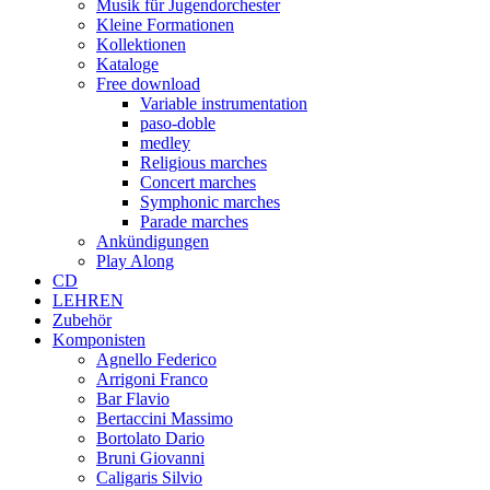
Musik für Jugendorchester
Kleine Formationen
Kollektionen
Kataloge
Free download
Variable instrumentation
paso-doble
medley
Religious marches
Concert marches
Symphonic marches
Parade marches
Ankündigungen
Play Along
CD
LEHREN
Zubehör
Komponisten
Agnello Federico
Arrigoni Franco
Bar Flavio
Bertaccini Massimo
Bortolato Dario
Bruni Giovanni
Caligaris Silvio