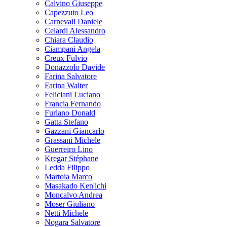
Calvino Giuseppe
Capezzuto Leo
Carnevali Daniele
Celardi Alessandro
Chiara Claudio
Ciampani Angela
Creux Fulvio
Donazzolo Davide
Farina Salvatore
Farina Walter
Feliciani Luciano
Francia Fernando
Furlano Donald
Gatta Stefano
Gazzani Giancarlo
Grassani Michele
Guerreiro Lino
Kregar Stéphane
Ledda Filippo
Martoia Marco
Masakado Ken'ichi
Moncalvo Andrea
Moser Giuliano
Netti Michele
Nogara Salvatore