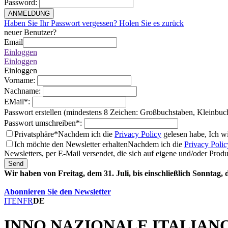
Password
:
ANMELDUNG
Haben Sie Ihr Passwort vergessen? Holen Sie es zurück
neuer Benutzer?
Email
Einloggen
Einloggen
Einloggen
Vorname
:
Nachname
:
EMail
*
:
Passwort erstellen (mindestens 8 Zeichen: Großbuchstaben, Kleinbuc
Passwort umschreiben
*
:
Privatsphäre*
Nachdem ich die
Privacy Policy
gelesen habe, Ich w
Ich möchte den Newsletter erhalten
Nachdem ich die
Privacy Polic
Newsletters, per E-Mail versendet, die sich auf eigene und/oder Prod
Send
Wir haben von Freitag, dem 31. Juli, bis einschließlich Sonntag,
Abonnieren Sie den Newsletter
IT
EN
FR
DE
INNO NAZIONALE ITALIAN