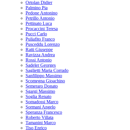
Ortolan Didier
Palmino Pia
Pedone Antonino
Petrillo Antonio
Pettinato Luca
Procaccini Teresa
Pucci Carlo
Puliafito Franco
Pusceddu Lorenzo
Ratti Giuseppe
Ravizza Andrea
Rossi Antonio
Sadeler Georges
Saglietti Maria Corrado
Sanfilippo Massimo
Scomegna Gioachino
Semeraro Donato
Sgargi Massimo
Soglia Renato
Somadossi Marco
Sormani Angelo
Speranza Francesco
Roberto Villata
Tamanini Marco
Tiso Enrico