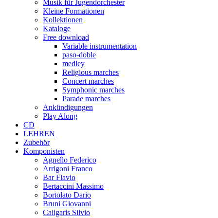
Musik für Jugendorchester
Kleine Formationen
Kollektionen
Kataloge
Free download
Variable instrumentation
paso-doble
medley
Religious marches
Concert marches
Symphonic marches
Parade marches
Ankündigungen
Play Along
CD
LEHREN
Zubehör
Komponisten
Agnello Federico
Arrigoni Franco
Bar Flavio
Bertaccini Massimo
Bortolato Dario
Bruni Giovanni
Caligaris Silvio