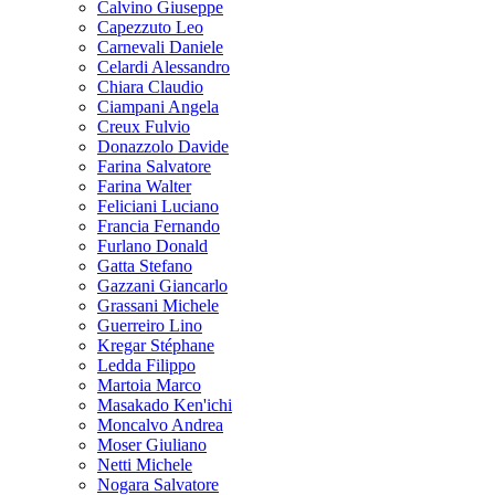
Calvino Giuseppe
Capezzuto Leo
Carnevali Daniele
Celardi Alessandro
Chiara Claudio
Ciampani Angela
Creux Fulvio
Donazzolo Davide
Farina Salvatore
Farina Walter
Feliciani Luciano
Francia Fernando
Furlano Donald
Gatta Stefano
Gazzani Giancarlo
Grassani Michele
Guerreiro Lino
Kregar Stéphane
Ledda Filippo
Martoia Marco
Masakado Ken'ichi
Moncalvo Andrea
Moser Giuliano
Netti Michele
Nogara Salvatore