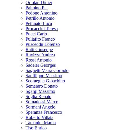
Ortolan Didier
Palmino Pia
Pedone Antonino
Petrillo Antonio
Pettinato Luca
Procaccini Teresa
Pucci Carlo
Puliafito Franco
Pusceddu Lorenzo
Ratti Giuseppe
Ravizza Andrea
Rossi Antonio
Sadeler Georges
Saglietti Maria Corrado
Sanfilippo Massimo
Scomegna Gioachino
Semeraro Donato
Sgargi Massimo
Soglia Renato
Somadossi Marco
Sormani Angelo
Speranza Francesco
Roberto Villata
Tamanini Marco
Tiso Enrico