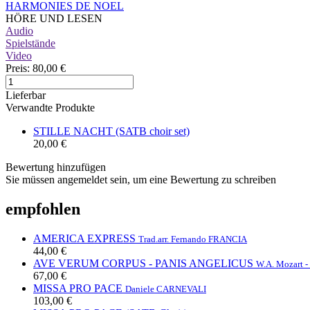
HARMONIES DE NOEL
HÖRE UND LESEN
Audio
Spielstände
Video
Preis:
80,00 €
Lieferbar
Verwandte Produkte
STILLE NACHT (SATB choir set)
20,00 €
Bewertung hinzufügen
Sie müssen angemeldet sein, um eine Bewertung zu schreiben
empfohlen
AMERICA EXPRESS
Trad.
arr. Fernando FRANCIA
44,00 €
AVE VERUM CORPUS - PANIS ANGELICUS
W.A. Mozart -
67,00 €
MISSA PRO PACE
Daniele CARNEVALI
103,00 €