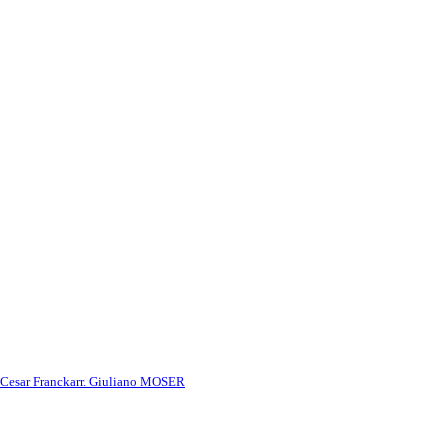
 Cesar Franck
arr. Giuliano MOSER