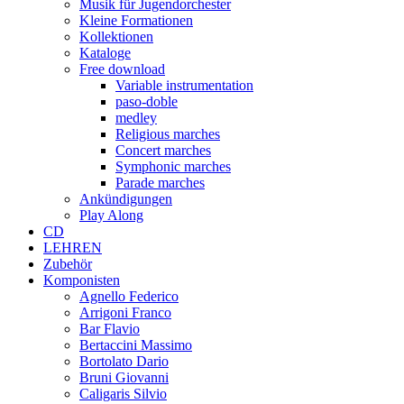
Musik für Jugendorchester
Kleine Formationen
Kollektionen
Kataloge
Free download
Variable instrumentation
paso-doble
medley
Religious marches
Concert marches
Symphonic marches
Parade marches
Ankündigungen
Play Along
CD
LEHREN
Zubehör
Komponisten
Agnello Federico
Arrigoni Franco
Bar Flavio
Bertaccini Massimo
Bortolato Dario
Bruni Giovanni
Caligaris Silvio