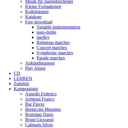
Musik für Jugendorchester
Kleine Formationen
Kollektionen
Kataloge
Free download
Variable instrumentation
paso-doble
medley
Religious marches
Concert marches
Symphonic marches
Parade marches
Ankündigungen
Play Along
CD
LEHREN
Zubehör
Komponisten
Agnello Federico
Arrigoni Franco
Bar Flavio
Bertaccini Massimo
Bortolato Dario
Bruni Giovanni
Caligaris Silvio