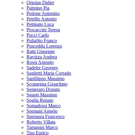
Ortolan Didier
Palmino Pia
Pedone Antonino
Petrillo Antonio
Pettinato Luca
Procaccini Teresa
Pucci Carlo
Puliafito Franco
Pusceddu Lorenzo
Ratti Giuseppe
Ravizza Andrea
Rossi Antonio
Sadeler Georges
Saglietti Maria Corrado
Sanfilippo Massimo
Scomegna Gioachino
Semeraro Donato
Sgargi Massimo
Soglia Renato
Somadossi Marco
Sormani Angelo
Speranza Francesco
Roberto Villata
Tamanini Marco
Tiso Enrico