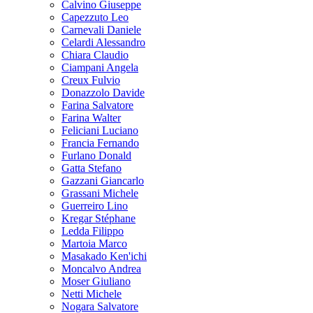
Calvino Giuseppe
Capezzuto Leo
Carnevali Daniele
Celardi Alessandro
Chiara Claudio
Ciampani Angela
Creux Fulvio
Donazzolo Davide
Farina Salvatore
Farina Walter
Feliciani Luciano
Francia Fernando
Furlano Donald
Gatta Stefano
Gazzani Giancarlo
Grassani Michele
Guerreiro Lino
Kregar Stéphane
Ledda Filippo
Martoia Marco
Masakado Ken'ichi
Moncalvo Andrea
Moser Giuliano
Netti Michele
Nogara Salvatore