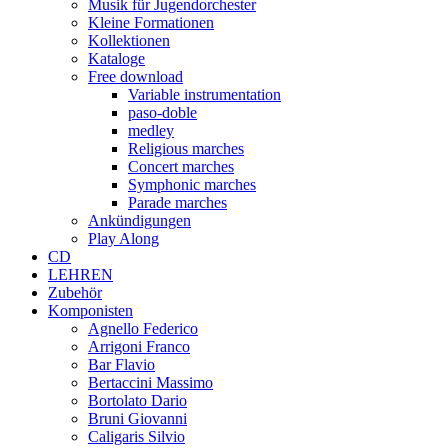
Musik für Jugendorchester
Kleine Formationen
Kollektionen
Kataloge
Free download
Variable instrumentation
paso-doble
medley
Religious marches
Concert marches
Symphonic marches
Parade marches
Ankündigungen
Play Along
CD
LEHREN
Zubehör
Komponisten
Agnello Federico
Arrigoni Franco
Bar Flavio
Bertaccini Massimo
Bortolato Dario
Bruni Giovanni
Caligaris Silvio