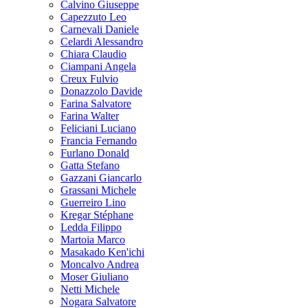
Calvino Giuseppe
Capezzuto Leo
Carnevali Daniele
Celardi Alessandro
Chiara Claudio
Ciampani Angela
Creux Fulvio
Donazzolo Davide
Farina Salvatore
Farina Walter
Feliciani Luciano
Francia Fernando
Furlano Donald
Gatta Stefano
Gazzani Giancarlo
Grassani Michele
Guerreiro Lino
Kregar Stéphane
Ledda Filippo
Martoia Marco
Masakado Ken'ichi
Moncalvo Andrea
Moser Giuliano
Netti Michele
Nogara Salvatore