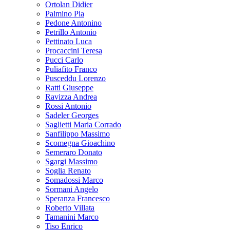
Ortolan Didier
Palmino Pia
Pedone Antonino
Petrillo Antonio
Pettinato Luca
Procaccini Teresa
Pucci Carlo
Puliafito Franco
Pusceddu Lorenzo
Ratti Giuseppe
Ravizza Andrea
Rossi Antonio
Sadeler Georges
Saglietti Maria Corrado
Sanfilippo Massimo
Scomegna Gioachino
Semeraro Donato
Sgargi Massimo
Soglia Renato
Somadossi Marco
Sormani Angelo
Speranza Francesco
Roberto Villata
Tamanini Marco
Tiso Enrico