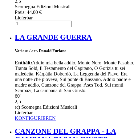
2,5
Scomegna Edizioni Musicali
Preis:
44,00 €
Lieferbar
LA GRANDE GUERRA
Various / arr. Donald Furlano
Enthält:
Addio mia bella addio, Monte Nero, Monte Pasubio,
Tranta Sold, Il Testamento del Capitano, O Gorizia tu sei
maledetta, Kàrpàtia Doberdò, La Leggenda del Piave, Era
una notte che pioveva, Sul ponte di Bassano, Addio padre e
madre addio, Canzone del Grappa, Ases Tod, Sui monti
Scarpazi, La campana di San Giusto.
60'
2,5
(c) Scomegna Edizioni Musicali
Lieferbar
KONFIGURIEREN
CANZONE DEL GRAPPA - LA