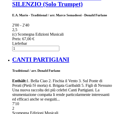
SILENZIO (Solo Trumpet)
E.A. Mario - Traditional / arr. Marco Somadossi - Donald Furlano
2'00 - 2'40
2,5
(c) Scomegna Edizioni Musicali
Preis:
67,00 €
Lieferbar
CANTI PARTIGIANI
Traditional / arr. Donald Furlano
Enthält:
1. Bella Ciao 2. Fischia il Vento 3. Sul Ponte di
Perati (Pietà l'è morta) 4. Brigata Garibaldi 5. Figli di Nessuno
Una nuova raccolta dei più celebri Canti Partigiani. La
strumentazione compatta li rende particolarmente interessanti
ed efficaci anche se eseguiti...
7'10
2
Scomegna Edizioni Musicali