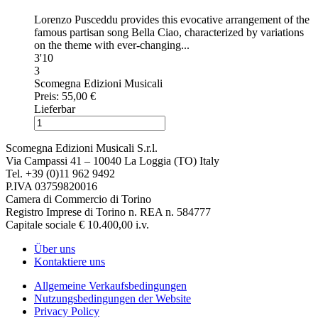
Lorenzo Pusceddu provides this evocative arrangement of the
famous partisan song Bella Ciao, characterized by variations
on the theme with ever-changing...
3'10
3
Scomegna Edizioni Musicali
Preis:
55,00 €
Lieferbar
Scomegna Edizioni Musicali S.r.l.
Via Campassi 41 – 10040 La Loggia (TO) Italy
Tel. +39 (0)11 962 9492
P.IVA 03759820016
Camera di Commercio di Torino
Registro Imprese di Torino n. REA n. 584777
Capitale sociale € 10.400,00 i.v.
Über uns
Kontaktiere uns
Allgemeine Verkaufsbedingungen
Nutzungsbedingungen der Website
Privacy Policy