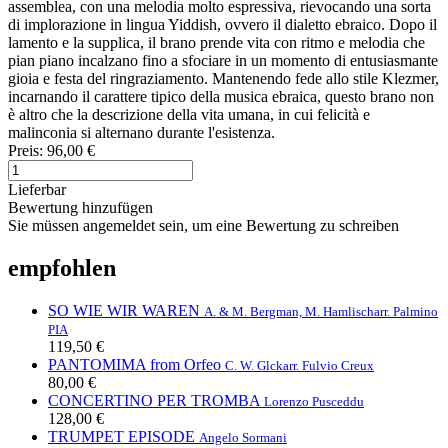
assemblea, con una melodia molto espressiva, rievocando una sorta
di implorazione in lingua Yiddish, ovvero il dialetto ebraico. Dopo il
lamento e la supplica, il brano prende vita con ritmo e melodia che
pian piano incalzano fino a sfociare in un momento di entusiasmante
gioia e festa del ringraziamento. Mantenendo fede allo stile Klezmer,
incarnando il carattere tipico della musica ebraica, questo brano non
è altro che la descrizione della vita umana, in cui felicità e
malinconia si alternano durante l'esistenza.
Preis:
96,00 €
Lieferbar
Bewertung hinzufügen
Sie müssen angemeldet sein, um eine Bewertung zu schreiben
empfohlen
SO WIE WIR WAREN
A. & M. Bergman, M. Hamlisch
arr. Palmino
PIA
119,50 €
PANTOMIMA from Orfeo
C. W. Glck
arr. Fulvio Creux
80,00 €
CONCERTINO PER TROMBA
Lorenzo Pusceddu
128,00 €
TRUMPET EPISODE
Angelo Sormani