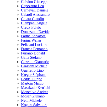
Calvino Giuseppe
Capezzuto Leo
Carnevali Daniele
Celardi Alessandro
Chiara Claudio
Ciampani Angela
Creux Fulvio
Donazzolo Davide
Farina Salvatore
Farina Walter
Feliciani Luciano
Francia Fernando
Furlano Donald
Gatta Stefano
Gazzani Giancarlo
Grassani Michele
Guerreiro Lino
Kregar Stéphane
Ledda Filippo
Martoia Marco
Masakado Ken'ichi
Moncalvo Andrea
Moser Giuliano
Netti Michele
Nogara Salvatore