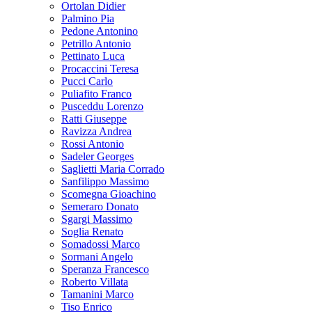
Ortolan Didier
Palmino Pia
Pedone Antonino
Petrillo Antonio
Pettinato Luca
Procaccini Teresa
Pucci Carlo
Puliafito Franco
Pusceddu Lorenzo
Ratti Giuseppe
Ravizza Andrea
Rossi Antonio
Sadeler Georges
Saglietti Maria Corrado
Sanfilippo Massimo
Scomegna Gioachino
Semeraro Donato
Sgargi Massimo
Soglia Renato
Somadossi Marco
Sormani Angelo
Speranza Francesco
Roberto Villata
Tamanini Marco
Tiso Enrico