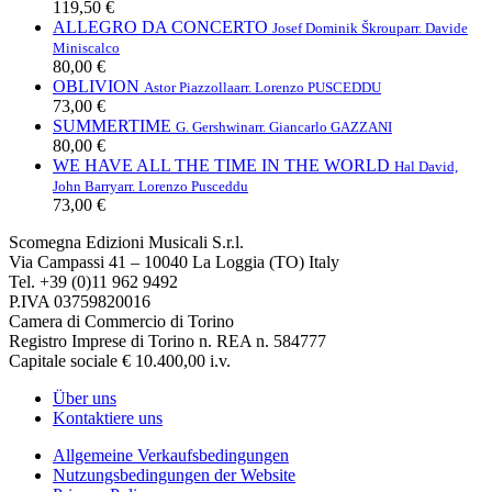
119,50 €
ALLEGRO DA CONCERTO
Josef Dominik Škroup
arr. Davide
Miniscalco
80,00 €
OBLIVION
Astor Piazzolla
arr. Lorenzo PUSCEDDU
73,00 €
SUMMERTIME
G. Gershwin
arr. Giancarlo GAZZANI
80,00 €
WE HAVE ALL THE TIME IN THE WORLD
Hal David,
John Barry
arr. Lorenzo Pusceddu
73,00 €
Scomegna Edizioni Musicali S.r.l.
Via Campassi 41 – 10040 La Loggia (TO) Italy
Tel. +39 (0)11 962 9492
P.IVA 03759820016
Camera di Commercio di Torino
Registro Imprese di Torino n. REA n. 584777
Capitale sociale € 10.400,00 i.v.
Über uns
Kontaktiere uns
Allgemeine Verkaufsbedingungen
Nutzungsbedingungen der Website