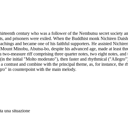
hirteenth century who was a follower of the Nembutsu secret society an
ts, and prisoners were exiled. When the Buddhist monk Nichiren Daish
eachings and became one of his faithful supporters. He assisted Nichiren
 of Mount Minobu, Abutsu-bo, despite his advanced age, made at least thr
 a two-measure riff comprising three quarter notes, two eight notes, and
 (in the initial "Molto moderato"), then faster and rhythmical ("Allegr
 a contrast and combine with the principal theme, as, for instance, th
gro" in counterpoint with the main melody.
ta una situazione