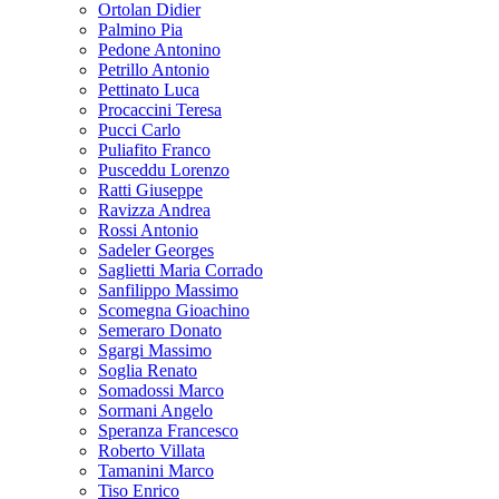
Ortolan Didier
Palmino Pia
Pedone Antonino
Petrillo Antonio
Pettinato Luca
Procaccini Teresa
Pucci Carlo
Puliafito Franco
Pusceddu Lorenzo
Ratti Giuseppe
Ravizza Andrea
Rossi Antonio
Sadeler Georges
Saglietti Maria Corrado
Sanfilippo Massimo
Scomegna Gioachino
Semeraro Donato
Sgargi Massimo
Soglia Renato
Somadossi Marco
Sormani Angelo
Speranza Francesco
Roberto Villata
Tamanini Marco
Tiso Enrico