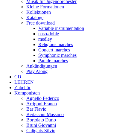
Musik für Jugendorchester
Kleine Formationen
Kollektionen
Kataloge
Free download
Variable instrumentation
paso-doble
medley
Religious marches
Concert marches
Symphonic marches
Parade marches
Ankündigungen
Play Along
CD
LEHREN
Zubehör
Komponisten
Agnello Federico
Arrigoni Franco
Bar Flavio
Bertaccini Massimo
Bortolato Dario
Bruni Giovanni
Caligaris Silvio