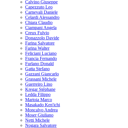
Calvino Giuseppe
Capezzuto Leo
Carnevali Daniele
Celardi Alessandro
Chiara Claudio
Ciampani Angela
Creux Fulvio
Donazzolo Davide
Farina Salvatore
Farina Walter
Feliciani Luciano
Francia Fernando
Furlano Donald
Gatta Stefano
Gazzani Giancarlo
Grassani Michele
Guerreiro Lino
Kregar Stéphane
Ledda Filippo
Martoia Marco
Masakado Ken'ichi
Moncalvo Andrea
Moser Giuliano
Netti Michele
Nogara Salvatore