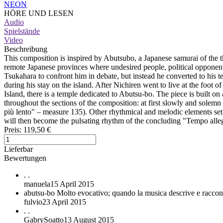
NEON
HÖRE UND LESEN
Audio
Spielstände
Video
Beschreibung
This composition is inspired by Abutsubo, a Japanese samurai of the t
remote Japanese provinces where undesired people, political opponen
Tsukahara to confront him in debate, but instead he converted to his t
during his stay on the island. After Nichiren went to live at the foot
Island, there is a temple dedicated to Abutsu-bo. The piece is built on
throughout the sections of the composition: at first slowly and solemn
più lento" – measure 135). Other rhythmical and melodic elements set
will then become the pulsating rhythm of the concluding "Tempo alle
Preis:
119,50 €
Lieferbar
Bewertungen
.
.
manuela
15 April 2015
abutsu-bo
Molto evocativo; quando la musica descrive e raccon
fulvio
23 April 2015
.
.
GabrySoatto
13 August 2015