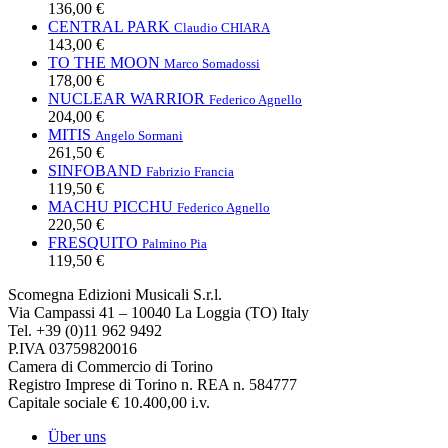
136,00 €
CENTRAL PARK
Claudio CHIARA
143,00 €
TO THE MOON
Marco Somadossi
178,00 €
NUCLEAR WARRIOR
Federico Agnello
204,00 €
MITIS
Angelo Sormani
261,50 €
SINFOBAND
Fabrizio Francia
119,50 €
MACHU PICCHU
Federico Agnello
220,50 €
FRESQUITO
Palmino Pia
119,50 €
Scomegna Edizioni Musicali S.r.l.
Via Campassi 41 – 10040 La Loggia (TO) Italy
Tel. +39 (0)11 962 9492
P.IVA 03759820016
Camera di Commercio di Torino
Registro Imprese di Torino n. REA n. 584777
Capitale sociale € 10.400,00 i.v.
Über uns