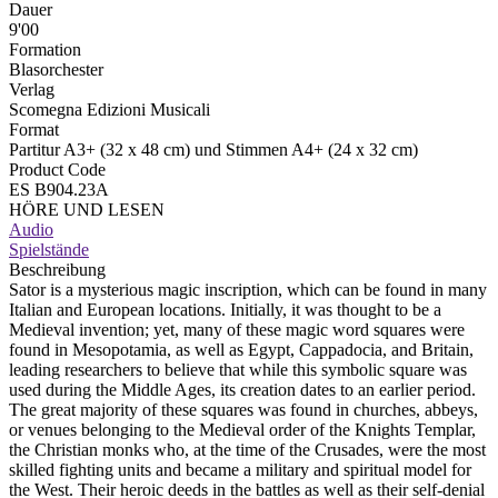
Dauer
9'00
Formation
Blasorchester
Verlag
Scomegna Edizioni Musicali
Format
Partitur A3+ (32 x 48 cm) und Stimmen A4+ (24 x 32 cm)
Product Code
ES B904.23A
HÖRE UND LESEN
Audio
Spielstände
Beschreibung
Sator is a mysterious magic inscription, which can be found in many
Italian and European locations. Initially, it was thought to be a
Medieval invention; yet, many of these magic word squares were
found in Mesopotamia, as well as Egypt, Cappadocia, and Britain,
leading researchers to believe that while this symbolic square was
used during the Middle Ages, its creation dates to an earlier period.
The great majority of these squares was found in churches, abbeys,
or venues belonging to the Medieval order of the Knights Templar,
the Christian monks who, at the time of the Crusades, were the most
skilled fighting units and became a military and spiritual model for
the West. Their heroic deeds in the battles as well as their self-denial