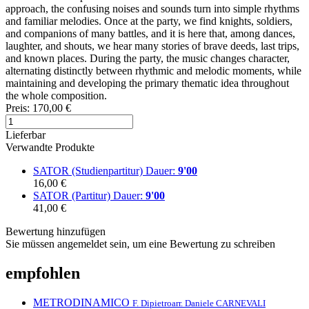
approach, the confusing noises and sounds turn into simple rhythms
and familiar melodies. Once at the party, we find knights, soldiers,
and companions of many battles, and it is here that, among dances,
laughter, and shouts, we hear many stories of brave deeds, last trips,
and known places. During the party, the music changes character,
alternating distinctly between rhythmic and melodic moments, while
maintaining and developing the primary thematic idea throughout
the whole composition.
Preis:
170,00 €
Lieferbar
Verwandte Produkte
SATOR (Studienpartitur)
Dauer:
9'00
16,00 €
SATOR (Partitur)
Dauer:
9'00
41,00 €
Bewertung hinzufügen
Sie müssen angemeldet sein, um eine Bewertung zu schreiben
empfohlen
METRODINAMICO
F. Dipietro
arr. Daniele CARNEVALI