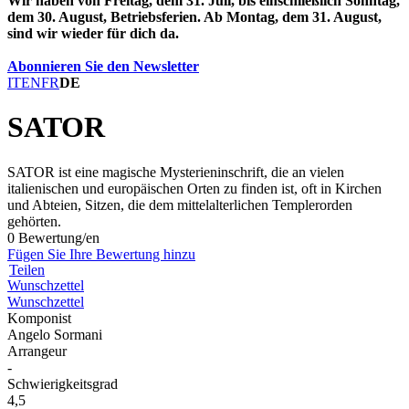
Wir haben von Freitag, dem 31. Juli, bis einschließlich Sonntag,
dem 30. August, Betriebsferien. Ab Montag, dem 31. August,
sind wir wieder für dich da.
Abonnieren Sie den Newsletter
IT
EN
FR
DE
SATOR
SATOR ist eine magische Mysterieninschrift, die an vielen
italienischen und europäischen Orten zu finden ist, oft in Kirchen
und Abteien, Sitzen, die dem mittelalterlichen Templerorden
gehörten.
0 Bewertung/en
Fügen Sie Ihre Bewertung hinzu
Teilen
Wunschzettel
Wunschzettel
Komponist
Angelo Sormani
Arrangeur
-
Schwierigkeitsgrad
4,5