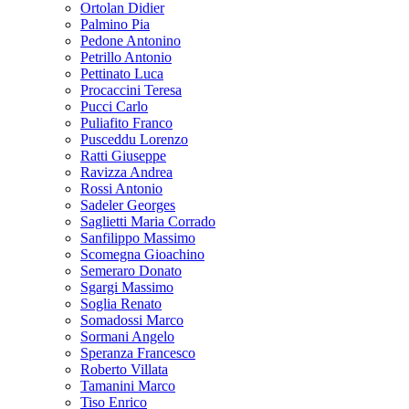
Ortolan Didier
Palmino Pia
Pedone Antonino
Petrillo Antonio
Pettinato Luca
Procaccini Teresa
Pucci Carlo
Puliafito Franco
Pusceddu Lorenzo
Ratti Giuseppe
Ravizza Andrea
Rossi Antonio
Sadeler Georges
Saglietti Maria Corrado
Sanfilippo Massimo
Scomegna Gioachino
Semeraro Donato
Sgargi Massimo
Soglia Renato
Somadossi Marco
Sormani Angelo
Speranza Francesco
Roberto Villata
Tamanini Marco
Tiso Enrico