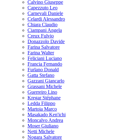
Calvino Giuseppe
Capezzuto Leo
Carnevali Daniele
Celardi Alessandro
Chiara Claudio
Ciampani Angela
Creux Fulvio
Donazzolo Davide
Farina Salvatore
Farina Walter
Feliciani Luciano
Francia Fernando
Furlano Donald
Gatta Stefano
Gazzani Giancarlo
Grassani Michele
Guerreiro Lino
Kregar Stéphane
Ledda Filippo
Martoia Marco
Masakado Ken'ichi
Moncalvo Andrea
Moser Giuliano
Netti Michele
Nogara Salvatore