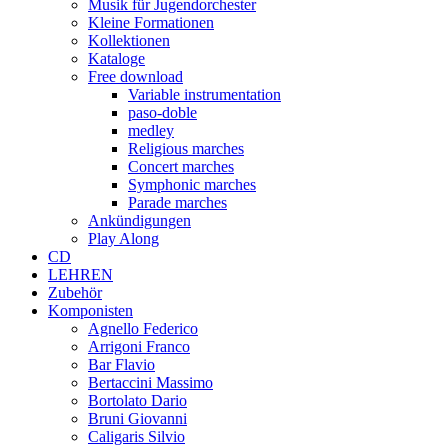
Musik für Jugendorchester
Kleine Formationen
Kollektionen
Kataloge
Free download
Variable instrumentation
paso-doble
medley
Religious marches
Concert marches
Symphonic marches
Parade marches
Ankündigungen
Play Along
CD
LEHREN
Zubehör
Komponisten
Agnello Federico
Arrigoni Franco
Bar Flavio
Bertaccini Massimo
Bortolato Dario
Bruni Giovanni
Caligaris Silvio