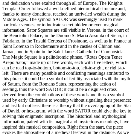
and dedication were exalted through all of Europe. The Knights
Templar Order followed a well-defined hierarchical structure and,
thanks to many donations, reached an unrivaled wealth during the
Middle Ages. The symbol SATOR was seemingly used to mark
particular venues, or to indicate secret hidden or even magical
information. Sator Squares are still visible in Verona, in the court of
the Benciolini Palace, in the Duomo S. Maria Assunta of Siena, in
Fabriano, in the Trisulti Certosa of Frosinone, as well as in France at
Saint Lorenzo in Rochemaure and in the castles of Chinon and
Jarnac, and in Spain in the Saint James Cathedral of Compostela.
The Magic Square is a palindromic phrase, “Rotas Opera Tenet
Arepo Sator,” made up of five words, each with five letters, which
can be read top-to-bottom, bottom-to-top, left-to-right, or right-to-
left. There are many possible and conflicting meanings attributed to
this phrase: it could be a symbol of fertility associated with the myth
of Saturn, from the Romans Satus, representing the action of
seeding, thus the word SATOR; it could be a disguised cross
derived from the combinations of these words and thus a symbol
used by early Christians to worship without signaling their presence;
and last but not least there is a theory that the overlapping of the Star
of David, or hexagram, with the word SATOR could give the key to
solving this enigmatic inscription. The historical and mythological
information, paired with its magical and mysterious meanings, have
inspired this musical composition. Right from the start, the piece
evokes the atmosphere of a medieval festival in the distance. As we