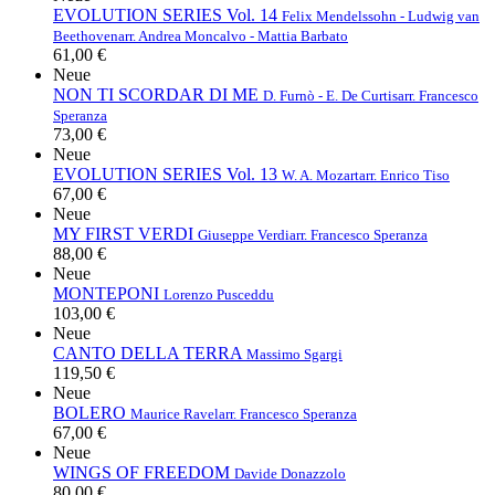
EVOLUTION SERIES Vol. 14
Felix Mendelssohn - Ludwig van
Beethoven
arr. Andrea Moncalvo - Mattia Barbato
61,00 €
Neue
NON TI SCORDAR DI ME
D. Furnò - E. De Curtis
arr. Francesco
Speranza
73,00 €
Neue
EVOLUTION SERIES Vol. 13
W. A. Mozart
arr. Enrico Tiso
67,00 €
Neue
MY FIRST VERDI
Giuseppe Verdi
arr. Francesco Speranza
88,00 €
Neue
MONTEPONI
Lorenzo Pusceddu
103,00 €
Neue
CANTO DELLA TERRA
Massimo Sgargi
119,50 €
Neue
BOLERO
Maurice Ravel
arr. Francesco Speranza
67,00 €
Neue
WINGS OF FREEDOM
Davide Donazzolo
80,00 €