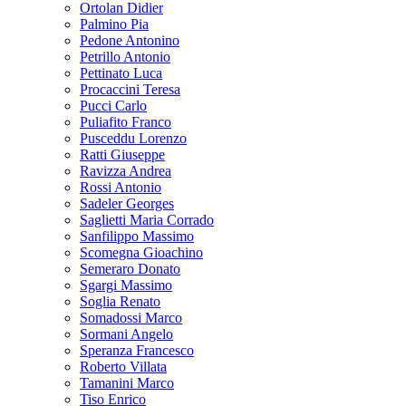
Ortolan Didier
Palmino Pia
Pedone Antonino
Petrillo Antonio
Pettinato Luca
Procaccini Teresa
Pucci Carlo
Puliafito Franco
Pusceddu Lorenzo
Ratti Giuseppe
Ravizza Andrea
Rossi Antonio
Sadeler Georges
Saglietti Maria Corrado
Sanfilippo Massimo
Scomegna Gioachino
Semeraro Donato
Sgargi Massimo
Soglia Renato
Somadossi Marco
Sormani Angelo
Speranza Francesco
Roberto Villata
Tamanini Marco
Tiso Enrico