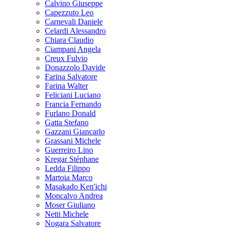
Calvino Giuseppe
Capezzuto Leo
Carnevali Daniele
Celardi Alessandro
Chiara Claudio
Ciampani Angela
Creux Fulvio
Donazzolo Davide
Farina Salvatore
Farina Walter
Feliciani Luciano
Francia Fernando
Furlano Donald
Gatta Stefano
Gazzani Giancarlo
Grassani Michele
Guerreiro Lino
Kregar Stéphane
Ledda Filippo
Martoia Marco
Masakado Ken'ichi
Moncalvo Andrea
Moser Giuliano
Netti Michele
Nogara Salvatore