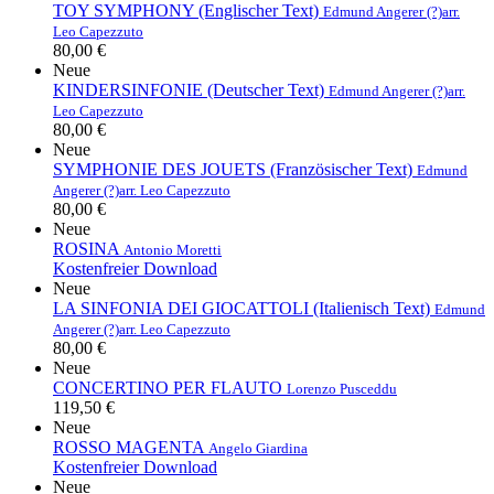
TOY SYMPHONY (Englischer Text)
Edmund Angerer (?)
arr.
Leo Capezzuto
80,00 €
Neue
KINDERSINFONIE (Deutscher Text)
Edmund Angerer (?)
arr.
Leo Capezzuto
80,00 €
Neue
SYMPHONIE DES JOUETS (Französischer Text)
Edmund
Angerer (?)
arr. Leo Capezzuto
80,00 €
Neue
ROSINA
Antonio Moretti
Kostenfreier Download
Neue
LA SINFONIA DEI GIOCATTOLI (Italienisch Text)
Edmund
Angerer (?)
arr. Leo Capezzuto
80,00 €
Neue
CONCERTINO PER FLAUTO
Lorenzo Pusceddu
119,50 €
Neue
ROSSO MAGENTA
Angelo Giardina
Kostenfreier Download
Neue