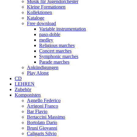
Musik für Jugendorchester
Kleine Formationen
Kollektionen
Kataloge
Free download
Variable instrumentation
paso-doble
medley
Religious marches
Concert marches
Symphonic marches
Parade marches
Ankündigungen
Play Along
CD
LEHREN
Zubehör
Komponisten
Agnello Federico
Arrigoni Franco
Bar Flavio
Bertaccini Massimo
Bortolato Dario
Bruni Giovanni
Caligaris Silvio